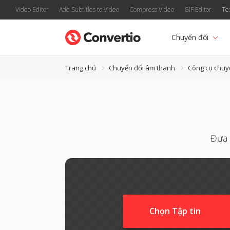
Video Editor
Add Subtitles to Video
Compress Video
GIF Editor
Te
Chuyển đổi
Trang chủ
Chuyển đổi âm thanh
Công cụ chuy
Đưa 
Chọn Tập tin