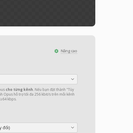
Nâng cao
Opus
cho từng kênh
. Nếu bạn đặt thành "Tùy
 Opus hỗ trợ tối đa 256 kbit/s trên mỗi kênh
 ≥64 kbps.
y đổi)