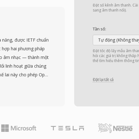
ghi hỗ trợ. Kiểu mã hóa
Đặt số kênh âm thanh. Cài đ
ách biểu diễn âm thanh
sang âm thanh nổi).
ớc các bộ chứa âm thanh
 dấu thô thường được
Tần số:
a đời đầu vào cuối thập
 năng, được IETF chuẩn
Tự động (Không tha
chế lưu trữ và năng lực
t hợp hai phương pháp
Đặt tốc độ lấy mẫu âm tha
header trở thành lựa
hỏi các giá trị không thấp
ho âm nhạc — thành một
thể tìm hiểu thêm thông ti
ản tuyệt đối: tệp SOU có
ổi linh hoạt giữa chúng
 có khả năng I/O tệp cơ
t kế lai này cho phép Opus
 hay giải mã siêu dữ liệu
Đặt lại tất cả
iều tình huống sử dụng:
 phần cứng và các bối
chất lượng cao ở 128
của âm thanh đang được
bit từ 6 đến 510 kbps,
ng cũng có nghĩa là
hước khung nhỏ đến 2,5
 nào đều không tổn hao
 trong số các codec âm
bọc trong header WAV
ặc biệt hấp dẫn. Thứ
à mã nguồn mở, loại bỏ