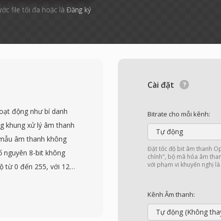
ước file tối đa hoặc là
Đăng ký
Cài đặt
hoạt động như bí danh
Bitrate cho mỗi kênh:
ng khung xử lý âm thanh
Tự động
 mẫu âm thanh không
Đặt tốc độ bit âm thanh 
ố nguyên 8-bit không
chỉnh", bộ mã hóa âm thanh
với phạm vi khuyến nghị là
độ từ 0 đến 255, với 128
 các tham số phát lại như
ịnh từ bên ngoài. Giả
Kênh Âm thanh:
dù dữ liệu có thể đại
Tự động (Không tha