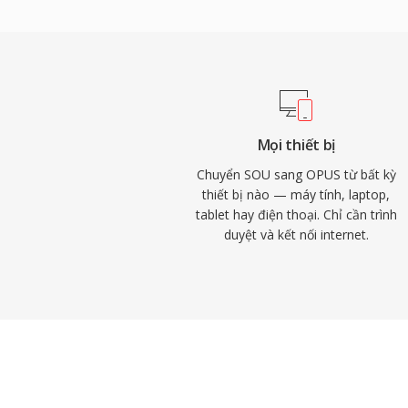
rào cản cấp phép vốn kìm hãm các codec 
đạt chất lượng trong suốt ở tốc độ bit ch
MP3 và đánh bại AAC ở mức tương đương.
khiến nó trở thành codec bắt buộc cho W
duyệt hiện đại đều tích hợp sẵn bộ giải 
Discord, Zoom và YouTube đều sử dụng 
Mọi thiết bị
gian thực.
Chuyển SOU sang OPUS từ bất kỳ
thiết bị nào — máy tính, laptop,
tablet hay điện thoại. Chỉ cần trình
duyệt và kết nối internet.