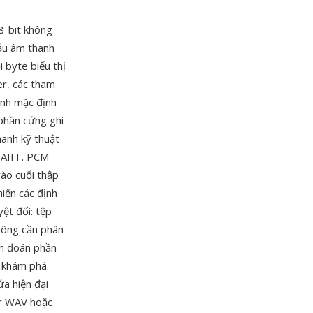
8-bit không
ẫu âm thanh
 byte biểu thị
er, các tham
ịnh mặc định
 phần cứng ghi
hanh kỹ thuật
 AIFF. PCM
ào cuối thập
hiến các định
ệt đối: tệp
hông cần phân
ẩn đoán phần
 khám phá.
ứa hiện đại
er WAV hoặc