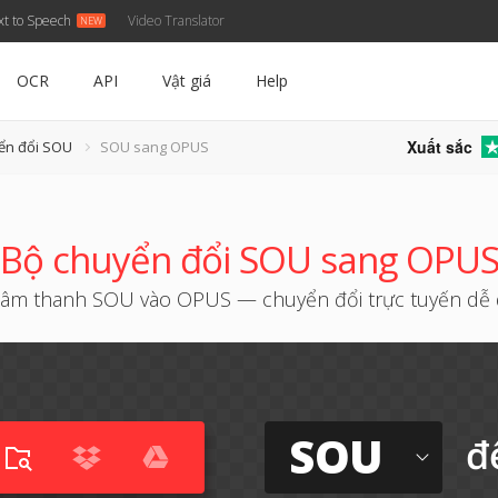
xt to Speech
Video Translator
OCR
API
Vật giá
Help
Xuất sắc
ển đổi SOU
SOU sang OPUS
Bộ chuyển đổi SOU sang OPU
âm thanh SOU vào OPUS — chuyển đổi trực tuyến dễ
SOU
đ