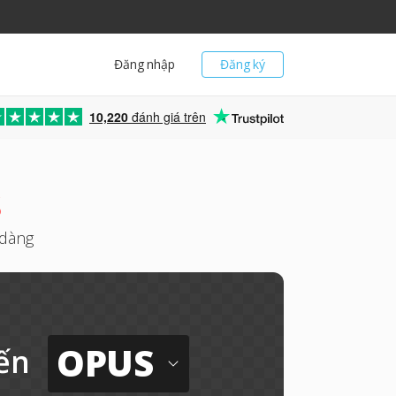
Đăng nhập
Đăng ký
10,220
đánh giá trên
S
 dàng
OPUS
ến