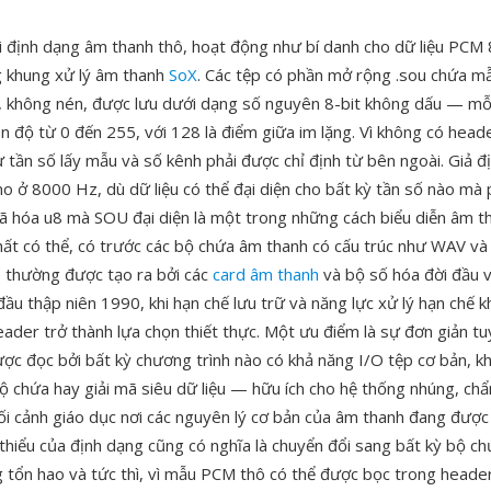
i định dạng âm thanh thô, hoạt động như bí danh cho dữ liệu PCM 
g khung xử lý âm thanh
SoX
. Các tệp có phần mở rộng .sou chứa m
 không nén, được lưu dưới dạng số nguyên 8-bit không dấu — mỗi
ên độ từ 0 đến 255, với 128 là điểm giữa im lặng. Vì không có head
ư tần số lấy mẫu và số kênh phải được chỉ định từ bên ngoài. Giả đ
o ở 8000 Hz, dù dữ liệu có thể đại diện cho bất kỳ tần số nào mà
mã hóa u8 mà SOU đại diện là một trong những cách biểu diễn âm t
hất có thể, có trước các bộ chứa âm thanh có cấu trúc như WAV và
 thường được tạo ra bởi các
card âm thanh
và bộ số hóa đời đầu v
ầu thập niên 1990, khi hạn chế lưu trữ và năng lực xử lý hạn chế k
ader trở thành lựa chọn thiết thực. Một ưu điểm là sự đơn giản tuy
ợc đọc bởi bất kỳ chương trình nào có khả năng I/O tệp cơ bản, k
 bộ chứa hay giải mã siêu dữ liệu — hữu ích cho hệ thống nhúng, ch
ối cảnh giáo dục nơi các nguyên lý cơ bản của âm thanh đang được
thiểu của định dạng cũng có nghĩa là chuyển đổi sang bất kỳ bộ ch
 tổn hao và tức thì, vì mẫu PCM thô có thể được bọc trong head