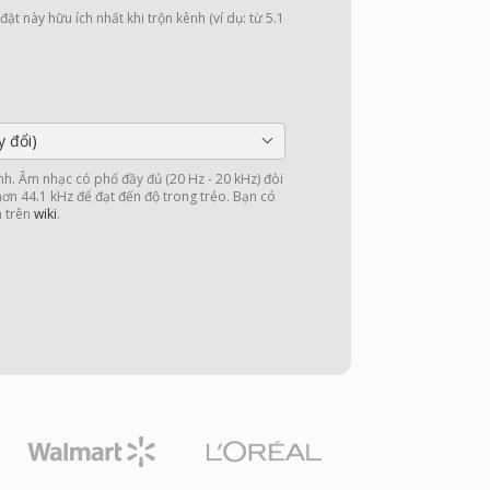
ặt này hữu ích nhất khi trộn kênh (ví dụ: từ 5.1
y đổi)
nh. Âm nhạc có phổ đầy đủ (20 Hz - 20 kHz) đòi
 hơn 44.1 kHz để đạt đến độ trong trẻo. Bạn có
n trên
wiki
.