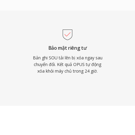
độc quyền. Thứ hai, nó
ỉ bằng khoảng nửa so với
 Và thứ ba, độ trễ thấp
ebRTC, nên mọi trình
mã Opus. WhatsApp,
Opus cho âm thanh thời
Bảo mật riêng tư
Bản ghi SOU tải lên bị xóa ngay sau
chuyển đổi. Kết quả OPUS tự động
xóa khỏi máy chủ trong 24 giờ.