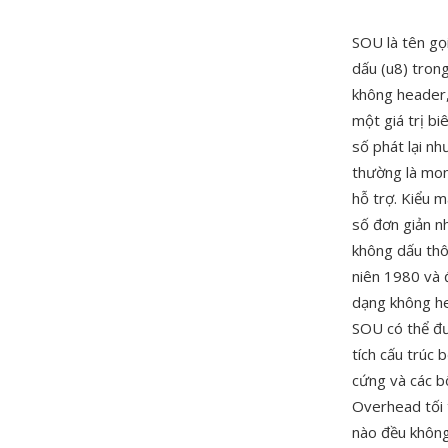
SOU là tên gọ
dấu (u8) tron
không header,
một giá trị bi
số phát lại nh
thường là mon
hỗ trợ. Kiểu 
số đơn giản n
không dấu thô
niên 1980 và đ
dạng không he
SOU có thể đư
tích cấu trúc
cứng và các b
Overhead tối 
nào đều không