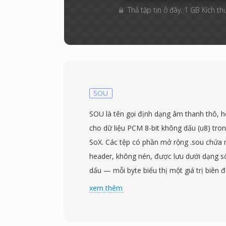
Thả tập tin ở đây. 1 GB Kích th
SOU
SOU là tên gọi định dạng âm thanh thô, 
cho dữ liệu PCM 8-bit không dấu (u8) tro
SoX. Các tệp có phần mở rộng .sou chứa
header, không nén, được lưu dưới dạng s
dấu — mỗi byte biểu thị một giá trị biên 
là điểm giữa im lặng. Vì không có header,
xem thêm
tần số lấy mẫu và số kênh phải được chỉ đ
định mặc định thường là mono ở 8000 Hz, 