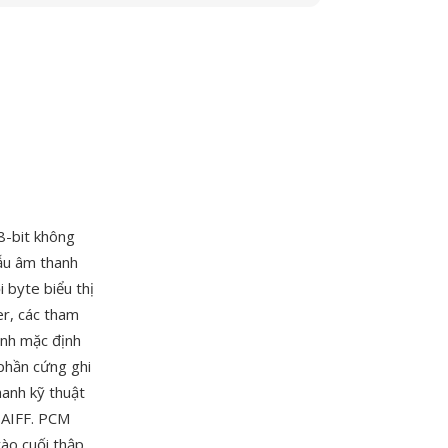
8-bit không
ẫu âm thanh
 byte biểu thị
er, các tham
ịnh mặc định
 phần cứng ghi
hanh kỹ thuật
 AIFF. PCM
ào cuối thập