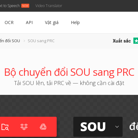
xt to Speech
Video Translator
OCR
API
Vật giá
Help
Xuất sắc
ển đổi SOU
SOU sang PRC
Bộ chuyển đổi SOU sang PRC
Tải SOU lên, tải PRC về — không cần cài đặt
SOU
đ