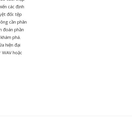
hiến các định
ệt đối: tệp
hông cần phân
ẩn đoán phần
 khám phá.
ứa hiện đại
er WAV hoặc