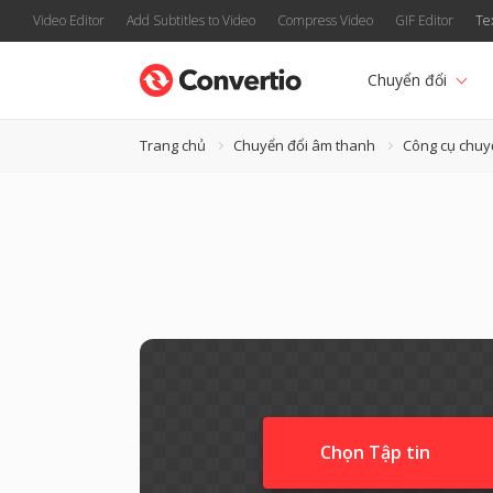
Video Editor
Add Subtitles to Video
Compress Video
GIF Editor
Te
Chuyển đổi
Trang chủ
Chuyển đổi âm thanh
Công cụ chuy
Chọn Tập tin