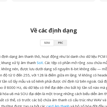
Về các định dạng
SOU
PRC
i định dạng âm thanh thô, hoạt động như bí danh cho dữ liệu PCM 
g khung xử lý âm thanh
SoX
. Các tệp có phần mở rộng .sou chứa m
 không nén, được lưu dưới dạng số nguyên 8-bit không dấu — mỗi
ên độ từ 0 đến 255, với 128 là điểm giữa im lặng. Vì không có head
ư tần số lấy mẫu và số kênh phải được chỉ định từ bên ngoài. Giả đ
o ở 8000 Hz, dù dữ liệu có thể đại diện cho bất kỳ tần số nào mà
mã hóa u8 mà SOU đại diện là một trong những cách biểu diễn âm t
hất có thể, có trước các bộ chứa âm thanh có cấu trúc như WAV và
 thường được tạo ra bởi các
card âm thanh
và bộ số hóa đời đầu v