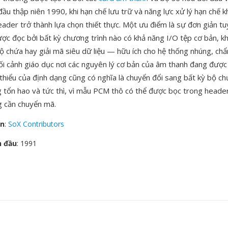
ầu thập niên 1990, khi hạn chế lưu trữ và năng lực xử lý hạn chế k
ader trở thành lựa chọn thiết thực. Một ưu điểm là sự đơn giản tuy
ợc đọc bởi bất kỳ chương trình nào có khả năng I/O tệp cơ bản, k
 bộ chứa hay giải mã siêu dữ liệu — hữu ích cho hệ thống nhúng, ch
ối cảnh giáo dục nơi các nguyên lý cơ bản của âm thanh đang được
thiểu của định dạng cũng có nghĩa là chuyển đổi sang bất kỳ bộ ch
 tổn hao và tức thì, vì mẫu PCM thô có thể được bọc trong head
 cần chuyển mã.
ển
:
SoX Contributors
n đầu
: 1991