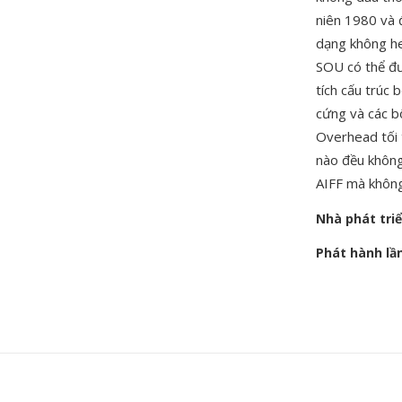
niên 1980 và đ
dạng không he
SOU có thể đư
tích cấu trúc
cứng và các b
Overhead tối 
nào đều không
AIFF mà không
Nhà phát tri
Phát hành lầ