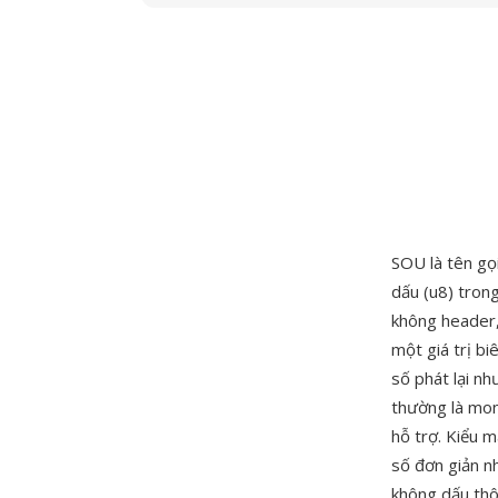
SOU là tên gọ
dấu (u8) tron
không header,
một giá trị bi
số phát lại nh
thường là mon
hỗ trợ. Kiểu 
số đơn giản n
không dấu thô