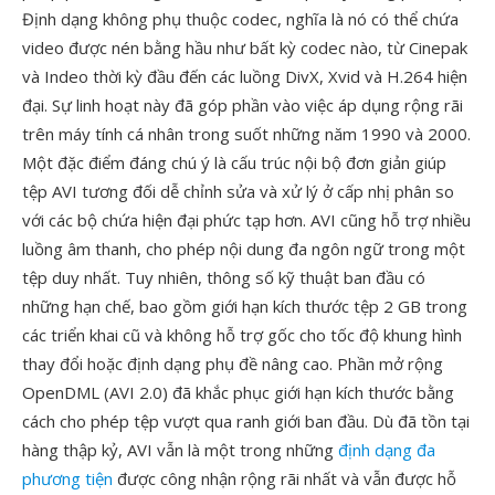
Định dạng không phụ thuộc codec, nghĩa là nó có thể chứa
video được nén bằng hầu như bất kỳ codec nào, từ Cinepak
và Indeo thời kỳ đầu đến các luồng DivX, Xvid và H.264 hiện
đại. Sự linh hoạt này đã góp phần vào việc áp dụng rộng rãi
trên máy tính cá nhân trong suốt những năm 1990 và 2000.
Một đặc điểm đáng chú ý là cấu trúc nội bộ đơn giản giúp
tệp AVI tương đối dễ chỉnh sửa và xử lý ở cấp nhị phân so
với các bộ chứa hiện đại phức tạp hơn. AVI cũng hỗ trợ nhiều
luồng âm thanh, cho phép nội dung đa ngôn ngữ trong một
tệp duy nhất. Tuy nhiên, thông số kỹ thuật ban đầu có
những hạn chế, bao gồm giới hạn kích thước tệp 2 GB trong
các triển khai cũ và không hỗ trợ gốc cho tốc độ khung hình
thay đổi hoặc định dạng phụ đề nâng cao. Phần mở rộng
OpenDML (AVI 2.0) đã khắc phục giới hạn kích thước bằng
cách cho phép tệp vượt qua ranh giới ban đầu. Dù đã tồn tại
hàng thập kỷ, AVI vẫn là một trong những
định dạng đa
phương tiện
được công nhận rộng rãi nhất và vẫn được hỗ