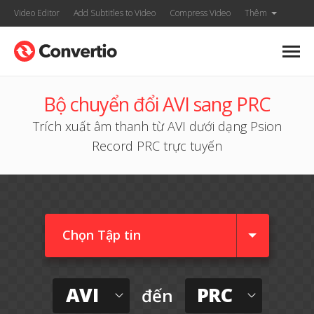
Video Editor
Add Subtitles to Video
Compress Video
Thêm
Bộ chuyển đổi AVI sang PRC
Trích xuất âm thanh từ AVI dưới dạng Psion
Record PRC trực tuyến
Chọn Tập tin
AVI
PRC
đến