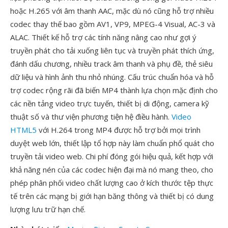
hoặc H.265 với âm thanh AAC, mặc dù nó cũng hỗ trợ nhiều
codec thay thế bao gồm AV1, VP9, MPEG-4 Visual, AC-3 và
ALAC. Thiết kế hỗ trợ các tính năng nâng cao như gợi ý
truyền phát cho tải xuống liên tục và truyền phát thích ứng,
đánh dấu chương, nhiều track âm thanh và phụ đề, thẻ siêu
dữ liệu và hình ảnh thu nhỏ nhúng. Cấu trúc chuẩn hóa và hỗ
trợ codec rộng rãi đã biến MP4 thành lựa chọn mặc định cho
các nền tảng video trực tuyến, thiết bị di động, camera kỹ
thuật số và thư viện phương tiện hệ điều hành.
Video
HTML5
với H.264 trong MP4 được hỗ trợ bởi mọi trình
duyệt web lớn, thiết lập tổ hợp này làm chuẩn phổ quát cho
truyền tải video web. Chi phí đóng gói hiệu quả, kết hợp với
khả năng nén của các codec hiện đại mà nó mang theo, cho
phép phân phối video chất lượng cao ở kích thước tệp thực
tế trên các mạng bị giới hạn băng thông và thiết bị có dung
lượng lưu trữ hạn chế.