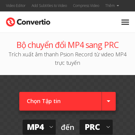
Video Editor
Add Subtitles to Video
Compress Video
Thêm
Bộ chuyển đổi MP4 sang PRC
Trích xuất âm thanh Psion Record từ video MP4
trực tuyến
Chọn Tập tin
MP4
PRC
đến