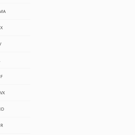
MA
X
V
A
F
VX
ND
VR