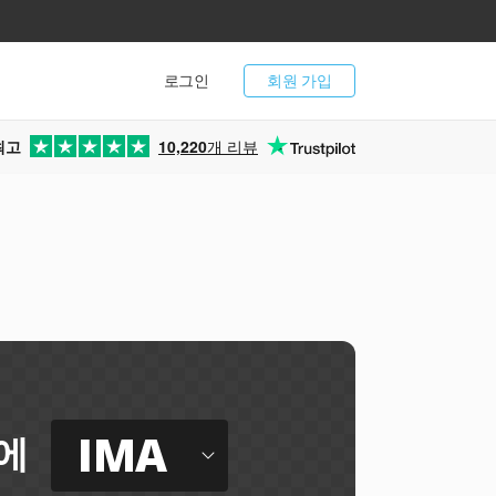
로그인
회원 가입
최고
10,220
개 리뷰
IMA
에