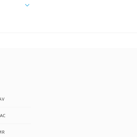
AV
AC
MR