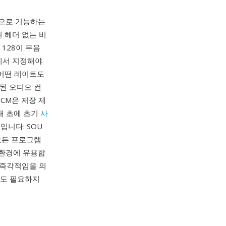
칭으로 기능하는
된 헤더 없는 비
 128이 무음
에서 지정해야
 어떤 레이트도
화된 오디오 컨
CM은 저장 제
대 초에 초기
사
니다: SOU
모든 프로그램
 환경에 유용합
 즉각적임을 의
딩도 필요하지