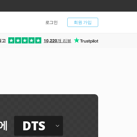
로그인
회원 가입
최고
10,220
개 리뷰
DTS
에