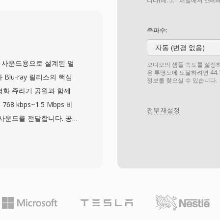
앞선, 가장 단순한 디지털
니다(예: 5.1 채널에서 스
 PCM은 저장 제약과 제한
 1980년대 후반~1990
주파수:
 의해 일반적으로 생성되
자동 (변경 없음)
U 파일은 컨테이너 구조
원래 극장 사운드용으로 설계된 멀
오디오의 샘플 속도를 설정하세요
I/O가 가능한 모든 프로
은 투명도에 도달하려면 44.
Blu-ray 릴리스의 핵심
정보를 찾으실 수 있습니다.
하드웨어 진단, 오디오 기초
년 영화 쥬라기 공원과 함께
맷의 최소 오버헤드는 또
 kbps~1.5 Mbps 비
전부 재설정
이고 즉각적임을 의미합니
 사운드를 전달합니다. 공
더만 추가하면 되며 어떤 트랜
과 달리, DTS는 각 채
세밀한 공간 디테일과 저수
밴드 ADPCM과 벡터 양
 생성합니다. 확장 버전인
 kHz까지 비트 단위 정확도를
 강점으로는 AV 리시버,
친 광범위한 하드웨어 채