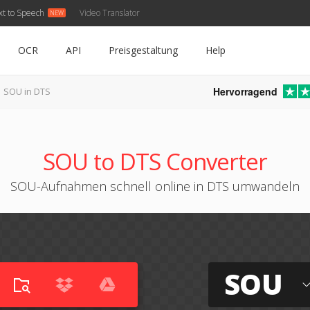
xt to Speech
Video Translator
OCR
API
Preisgestaltung
Help
Hervorragend
SOU in DTS
SOU to DTS Converter
SOU-Aufnahmen schnell online in DTS umwandeln
SOU