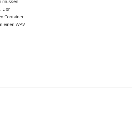
en müssen —
. Der
n Container
in einen WAV-