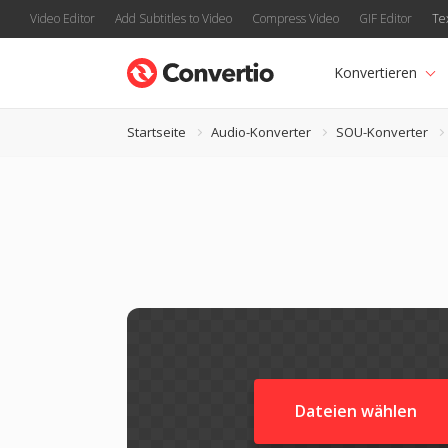
Video Editor
Add Subtitles to Video
Compress Video
GIF Editor
Te
Konvertieren
Startseite
Audio-Konverter
SOU-Konverter
Dateien wählen