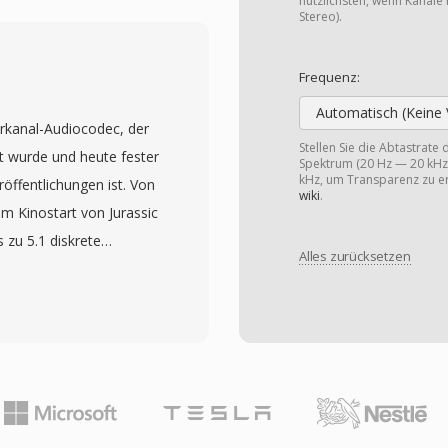
ist typischerweise
nützlichsten, wenn Kanäle 
Stereo).
 Rate repräsentieren
tützte. Die u8-
Frequenz:
 eine der einfachsten
Automatisch (Keine 
d geht strukturierten
hrkanal-Audiocodec, der
s. Rohes
Stellen Sie die Abtastrate
lt wurde und heute fester
Spektrum (20 Hz — 20 kHz)
rühen Soundkarten und
kHz, um Transparenz zu er
öffentlichungen ist. Von
wiki
.
frühen 1990er Jahren
im Kinostart von Jurassic
 begrenzte
s zu 5.1 diskrete
ner praktischen Wahl
Alles zurücksetzen
scherweise zwischen 768
achheit: SOU-Dateien
ende Codecs, die auf
den, das grundlegende
g setzen, weist DTS
r-Strukturen oder
und bewahrt so feinere
zlich für eingebettete
cen. Das Format kodiert
gskontexte. Der
tion mit
die Konvertierung in
nehmbar reichhaltiges