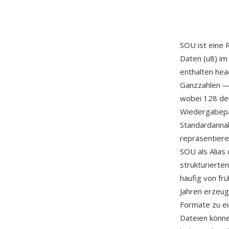
SOU ist eine 
Daten (u8) i
enthalten hea
Ganzzahlen — 
wobei 128 den
Wiedergabepa
Standardanna
repräsentiere
SOU als Alias 
strukturierte
häufig von fr
Jahren erzeug
Formate zu ein
Dateien könn