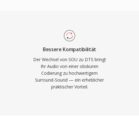
unmittelbar ist, da die
D Master Audio ergänzt
n einen WAV- oder AIFF-
bitgenaue Wiedergabe bis
en zählen die breite
ielkonsolen und
eine robuste
Streamfehler kaschiert.
Bessere Kompatibilität
 für physische Medien
Der Wechsel von SOU zu DTS bringt
etet DTS einen
Ihr Audio von einer obskuren
Codierung zu hochwertigem
zimmer.
Surround-Sound — ein erheblicher
praktischer Vorteil.