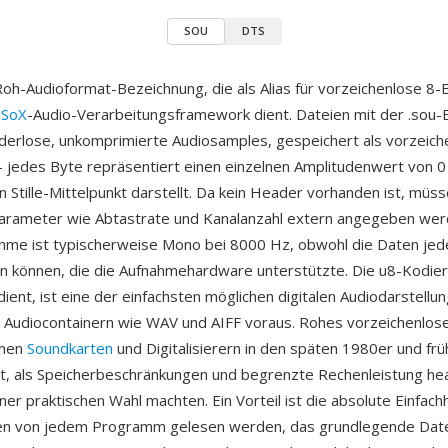
SOU
DTS
Roh-Audioformat-Bezeichnung, die als Alias für vorzeichenlose 8-
m
SoX
-Audio-Verarbeitungsframework dient. Dateien mit der .sou-
derlose, unkomprimierte Audiosamples, gespeichert als vorzeich
jedes Byte repräsentiert einen einzelnen Amplitudenwert von 0 
 Stille-Mittelpunkt darstellt. Da kein Header vorhanden ist, müs
rameter wie Abtastrate und Kanalanzahl extern angegeben wer
hme ist typischerweise Mono bei 8000 Hz, obwohl die Daten jed
n können, die die Aufnahmehardware unterstützte. Die u8-Kodieru
dient, ist eine der einfachsten möglichen digitalen Audiodarstell
n Audiocontainern wie WAV und AIFF voraus. Rohes vorzeichenlo
ühen
Soundkarten
und Digitalisierern in den späten 1980er und fr
t, als Speicherbeschränkungen und begrenzte Rechenleistung he
er praktischen Wahl machten. Ein Vorteil ist die absolute Einfach
en von jedem Programm gelesen werden, das grundlegende Date