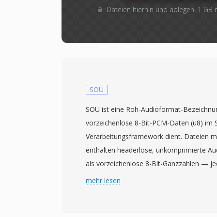
Dateien hierhin und ablegen. 1 GB
SOU
SOU ist eine Roh-Audioformat-Bezeichnung,
vorzeichenlose 8-Bit-PCM-Daten (u8) im 
Verarbeitungsframework dient. Dateien mi
enthalten headerlose, unkomprimierte Au
als vorzeichenlose 8-Bit-Ganzzahlen — je
einen einzelnen Amplitudenwert von 0 bis
mehr lesen
Stille-Mittelpunkt darstellt. Da kein Head
Wiedergabeparameter wie Abtastrate und