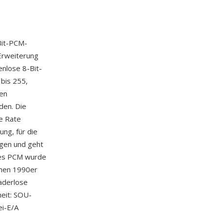
Bit-PCM-
Erweiterung
enlose 8-Bit-
bis 255,
sen
den. Die
e Rate
ng, für die
ungen und geht
ses PCM wurde
ühen 1990er
aderlose
heit: SOU-
i-E/A