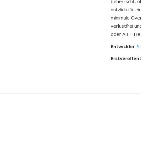
beherrscht, 
nützlich für 
minimale Ove
verlustfrei u
oder AIFF-He
Entwickler
:
S
Erstveröffen