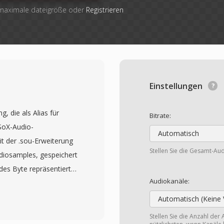
 maximale dateigröße oder
Registrieren
Einstellungen
 die als Alias für
Bitrate:
SoX-Audio-
Automatisch
t der .sou-Erweiterung
Stellen Sie die Gesamt-Aud
diosamples, gespeichert
des Byte repräsentiert
Audiokanäle:
 255, wobei 128 den
er vorhanden ist, müssen
Automatisch (Keine 
 Kanalanzahl extern
Stellen Sie die Anzahl der 