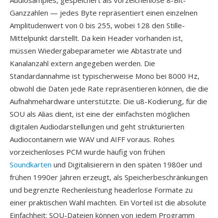
Audiosamples, gespeichert als vorzeichenlose 8-Bit-
Ganzzahlen — jedes Byte repräsentiert einen einzelnen
Amplitudenwert von 0 bis 255, wobei 128 den Stille-
Mittelpunkt darstellt. Da kein Header vorhanden ist,
müssen Wiedergabeparameter wie Abtastrate und
Kanalanzahl extern angegeben werden. Die
Standardannahme ist typischerweise Mono bei 8000 Hz,
obwohl die Daten jede Rate repräsentieren können, die die
Aufnahmehardware unterstützte. Die u8-Kodierung, für die
SOU als Alias dient, ist eine der einfachsten möglichen
digitalen Audiodarstellungen und geht strukturierten
Audiocontainern wie WAV und AIFF voraus. Rohes
vorzeichenloses PCM wurde häufig von frühen
Soundkarten
und Digitalisierern in den späten 1980er und
frühen 1990er Jahren erzeugt, als Speicherbeschränkungen
und begrenzte Rechenleistung headerlose Formate zu
einer praktischen Wahl machten. Ein Vorteil ist die absolute
Einfachheit: SOU-Dateien können von jedem Programm