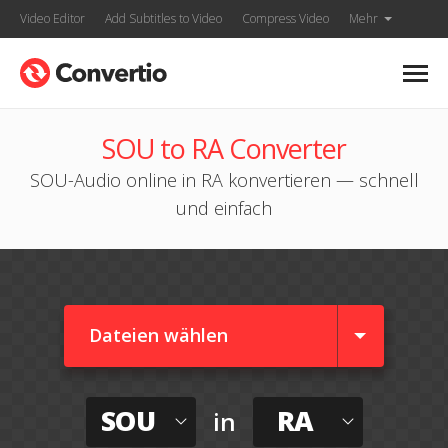
Video Editor
Add Subtitles to Video
Compress Video
Mehr
SOU to RA Converter
SOU-Audio online in RA konvertieren — schnell
und einfach
Dateien wählen
SOU
RA
in