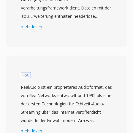
Verarbeitungsframework dient. Dateien mit der
.sou-Erweiterung enthalten headerlose,
unkomprimierte Audiosamples, gespeichert als
mehr lesen
vorzeichenlose 8-Bit-Ganzzahlen — jedes Byte
repräsentiert einen einzelnen Amplitudenwert
von 0 bis 255, wobei 128 den Stille-Mittelpunkt
darstellt. Da kein Header vorhanden ist,
müssen Wiedergabeparameter wie Abtastrate
und Kanalanzahl extern angegeben werden. Die
RA
Standardannahme ist typischerweise Mono bei
RealAudio ist ein proprietäres Audioformat, das
8000 Hz, obwohl die Daten jede Rate
von RealNetworks entwickelt und 1995 als eine
repräsentieren können, die die
der ersten Technologien für Echtzeit-Audio-
Aufnahmehardware unterstützte. Die u8-
Streaming über das Internet veröffentlicht
Kodierung, für die SOU als Alias dient, ist eine
wurde. In der Einwahlmodem-Ära war
der einfachsten möglichen digitalen
RealAudio wirklich revolutionär — es
mehr lesen
Audiodarstellungen und geht strukturierten