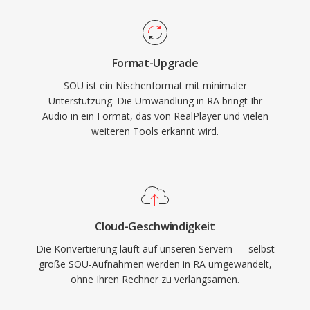
Höhepunkt war RealPlayer auf Hunderten
unmittelbar ist, da die Roh-PCM-Samples ohne
Millionen PCs installiert, und Sender wie die
Transkodierung in einen WAV- oder AIFF-
BBC und NPR setzten auf RealAudio für Online-
Header verpackt werden können.
Format-Upgrade
Streams. Ein bleibender technischer Beitrag war
SOU ist ein Nischenformat mit minimaler
das Konzept des adaptiven Bitraten-
Unterstützung. Die Umwandlung in RA bringt Ihr
Streamings, das spätere Standards wie HLS
Audio in ein Format, das von RealPlayer und vielen
und DASH beeinflusste. Obwohl von modernen
weiteren Tools erkannt wird.
Codecs abgelöst, existieren noch umfangreiche
Archive von RA-Inhalten aus dem frühen Web-
Radio, die für die Wiedergabe auf aktuellen
Geräten konvertiert werden müssen.
Cloud-Geschwindigkeit
Die Konvertierung läuft auf unseren Servern — selbst
große SOU-Aufnahmen werden in RA umgewandelt,
ohne Ihren Rechner zu verlangsamen.