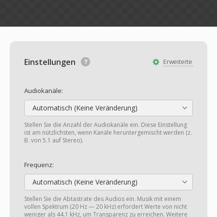
Einstellungen
Erweiterte
Audiokanäle:
Automatisch (Keine Veränderung)
Stellen Sie die Anzahl der Audiokanäle ein. Diese Einstellung
ist am nützlichsten, wenn Kanäle heruntergemischt werden (z.
B. von 5.1 auf Stereo).
Frequenz:
Automatisch (Keine Veränderung)
Stellen Sie die Abtastrate des Audios ein. Musik mit einem
vollen Spektrum (20 Hz — 20 kHz) erfordert Werte von nicht
weniger als 44.1 kHz, um Transparenz zu erreichen. Weitere