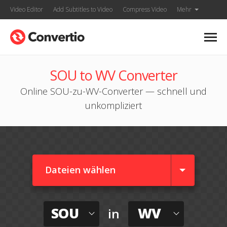
Video Editor
Add Subtitles to Video
Compress Video
Mehr
SOU to WV Converter
Online SOU-zu-WV-Converter — schnell und
unkompliziert
Dateien wählen
SOU
WV
in