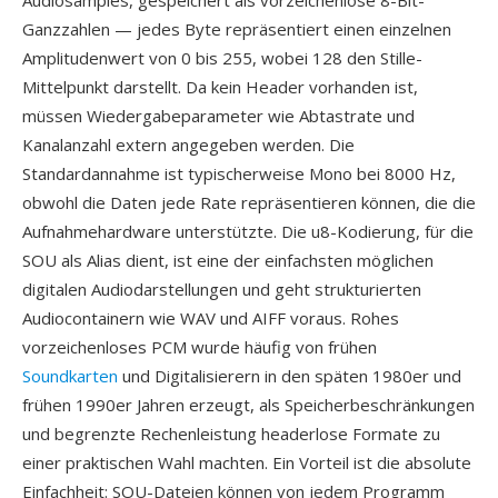
Audiosamples, gespeichert als vorzeichenlose 8-Bit-
Ganzzahlen — jedes Byte repräsentiert einen einzelnen
Amplitudenwert von 0 bis 255, wobei 128 den Stille-
Mittelpunkt darstellt. Da kein Header vorhanden ist,
müssen Wiedergabeparameter wie Abtastrate und
Kanalanzahl extern angegeben werden. Die
Standardannahme ist typischerweise Mono bei 8000 Hz,
obwohl die Daten jede Rate repräsentieren können, die die
Aufnahmehardware unterstützte. Die u8-Kodierung, für die
SOU als Alias dient, ist eine der einfachsten möglichen
digitalen Audiodarstellungen und geht strukturierten
Audiocontainern wie WAV und AIFF voraus. Rohes
vorzeichenloses PCM wurde häufig von frühen
Soundkarten
und Digitalisierern in den späten 1980er und
frühen 1990er Jahren erzeugt, als Speicherbeschränkungen
und begrenzte Rechenleistung headerlose Formate zu
einer praktischen Wahl machten. Ein Vorteil ist die absolute
Einfachheit: SOU-Dateien können von jedem Programm