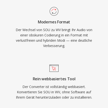
Hardware drastisch. Die quelloffene Bibliothek
unmittelbar ist, da die Roh-PCM-Samples ohne
wird unter BSD-Lizenz vertrieben und ist in
Transkodierung in einen WAV- oder AIFF-
foobar2000, VLC, FFmpeg und zahlreiche
Header verpackt werden können.
Modernes Format
weitere Tools integriert. WavPack unterstützt
Der Wechsel von SOU zu WV bringt Ihr Audio von
zudem umfangreiche Metadaten über APEv2-
einer obskuren Codierung in ein Format mit
Tags, eingebettete Cü-Sheets und ReplayGain-
verlustfreien und hybriden Modi — eine deutliche
Werte und deckt damit die organisatorischen
Verbesserung.
Anforderungen selbst der akribischsten
Musikbibliothek ab.
Rein webbasiertes Tool
Der Converter ist vollständig webbasiert.
Konvertieren Sie SOU in WV, ohne Software auf
Ihrem Gerät herunterzuladen oder zu installieren.