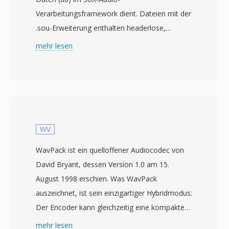
Verarbeitungsframework dient. Dateien mit der
.sou-Erweiterung enthalten headerlose,
unkomprimierte Audiosamples, gespeichert als
mehr lesen
vorzeichenlose 8-Bit-Ganzzahlen — jedes Byte
repräsentiert einen einzelnen Amplitudenwert
von 0 bis 255, wobei 128 den Stille-Mittelpunkt
darstellt. Da kein Header vorhanden ist,
müssen Wiedergabeparameter wie Abtastrate
und Kanalanzahl extern angegeben werden. Die
WV
Standardannahme ist typischerweise Mono bei
WavPack ist ein quelloffener Audiocodec von
8000 Hz, obwohl die Daten jede Rate
David Bryant, dessen Version 1.0 am 15.
repräsentieren können, die die
August 1998 erschien. Was WavPack
Aufnahmehardware unterstützte. Die u8-
auszeichnet, ist sein einzigartiger Hybridmodus:
Kodierung, für die SOU als Alias dient, ist eine
Der Encoder kann gleichzeitig eine kompakte
der einfachsten möglichen digitalen
verlustbehaftete Datei und eine separate
mehr lesen
Audiodarstellungen und geht strukturierten