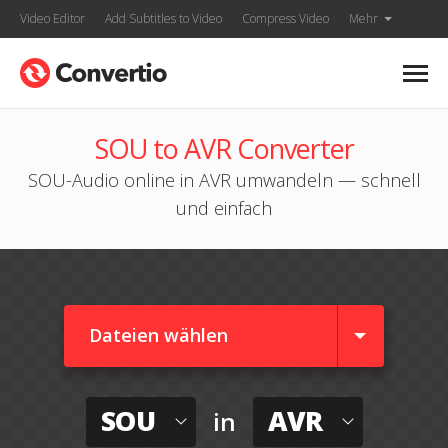
Video Editor
Add Subtitles to Video
Compress Video
Mehr
SOU to AVR Converter
SOU-Audio online in AVR umwandeln — schnell
und einfach
Dateien wählen
SOU
AVR
in