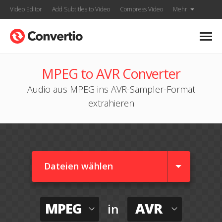
Video Editor
Add Subtitles to Video
Compress Video
Mehr
MPEG to AVR Converter
Audio aus MPEG ins AVR-Sampler-Format
extrahieren
Dateien wählen
MPEG
AVR
in