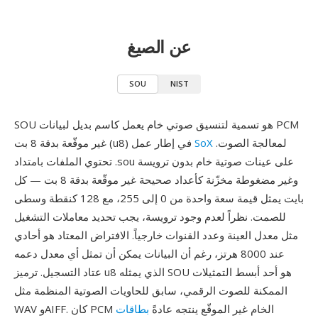
عن الصيغ
SOU
NIST
SOU هو تسمية لتنسيق صوتي خام يعمل كاسم بديل لبيانات PCM
لمعالجة الصوت.
SoX
غير موقّعة بدقة 8 بت (u8) في إطار عمل
تحتوي الملفات بامتداد .sou على عينات صوتية خام بدون ترويسة
وغير مضغوطة مخزّنة كأعداد صحيحة غير موقّعة بدقة 8 بت — كل
بايت يمثل قيمة سعة واحدة من 0 إلى 255، مع 128 كنقطة وسطى
للصمت. نظراً لعدم وجود ترويسة، يجب تحديد معاملات التشغيل
مثل معدل العينة وعدد القنوات خارجياً. الافتراض المعتاد هو أحادي
عند 8000 هرتز، رغم أن البيانات يمكن أن تمثل أي معدل دعمه
عتاد التسجيل. ترميز u8 الذي يمثله SOU هو أحد أبسط التمثيلات
الممكنة للصوت الرقمي، سابق للحاويات الصوتية المنظمة مثل
WAV وAIFF. كان PCM الخام غير الموقّع ينتجه عادةً
بطاقات