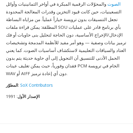
الصوت
والمحوّلات الرقمية المبكرة في أواخر الثمانينيات وأوائل
التسعينيات، حين كانت قيود التخزين وقدرات المعالجة المحدودة
تجعل التنسيقات بدون ترويسة خياراً عملياً. من مزاياه البساطة
المطلقة: يمكن قراءة ملفات SOU بأي برنامج قادر على عمليات
الإدخال/الإخراج الأساسية، دون الحاجة لتحليل بنى حاويات أو فك
ترميز بيانات وصفية — وهو أمر مفيد للأنظمة المدمجة وتشخيصات
العتاد والسياقات التعليمية لاستكشاف أساسيات الصوت. كما يعني
الحمل الأدنى للتنسيق أن التحويل إلى أي حاوية حديثة يتم بدون
فقدان وفورياً، حيث يمكن تغليف عينات PCM الخام في ترويسة
WAV أو AIFF دون أي إعادة ترميز.
SoX Contributors
:
المطوّر
الإصدار الأول
: 1991