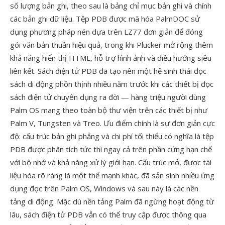
số lượng bản ghi, theo sau là bảng chỉ mục bản ghi và chính
các bản ghi dữ liệu. Tệp PDB được mã hóa PalmDOC sử
dụng phương pháp nén dựa trên LZ77 đơn giản để đóng
gói văn bản thuần hiệu quả, trong khi Plucker mở rộng thêm
khả năng hiển thị HTML, hỗ trợ hình ảnh và điều hướng siêu
liên kết. Sách điện tử PDB đã tạo nên một hệ sinh thái đọc
sách di động phồn thịnh nhiều năm trước khi các thiết bị đọc
sách điện tử chuyên dụng ra đời — hàng triệu người dùng
Palm OS mang theo toàn bộ thư viện trên các thiết bị như
Palm V, Tungsten và Treo. Ưu điểm chính là sự đơn giản cực
độ: cấu trúc bản ghi phẳng và chi phí tối thiểu có nghĩa là tệp
PDB được phân tích tức thì ngay cả trên phần cứng hạn chế
với bộ nhớ và khả năng xử lý giới hạn. Cấu trúc mở, được tài
liệu hóa rõ ràng là một thế mạnh khác, đã sản sinh nhiều ứng
dụng đọc trên Palm OS, Windows và sau này là các nền
tảng di động. Mặc dù nền tảng Palm đã ngừng hoạt động từ
lâu, sách điện tử PDB vẫn có thể truy cập được thông qua