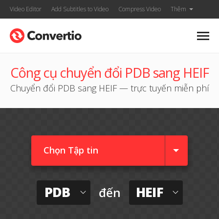
Video Editor
Add Subtitles to Video
Compress Video
Thêm
Công cụ chuyển đổi PDB sang HEIF
Chuyển đổi PDB sang HEIF — trực tuyến miễn phí
Chọn Tập tin
PDB
HEIF
đến