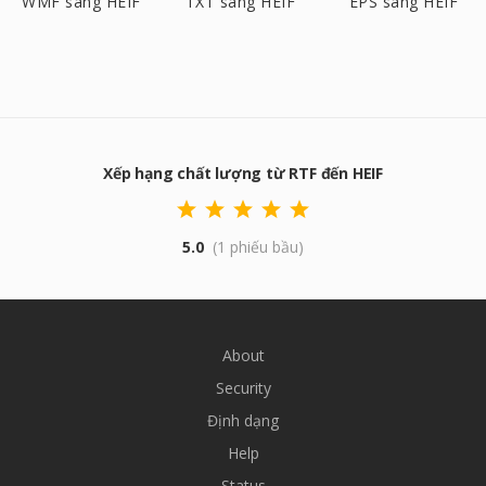
WMF sang HEIF
TXT sang HEIF
EPS sang HEIF
Xếp hạng chất lượng từ RTF đến HEIF
5.0
(1 phiếu bầu)
About
Security
Định dạng
Help
Status