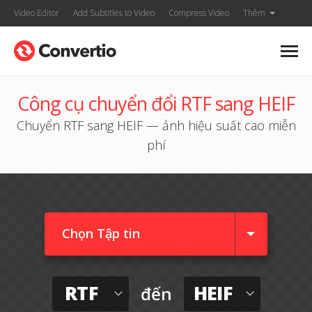
Video Editor
Add Subtitles to Video
Compress Video
Thêm
Công cụ chuyển đổi RTF sang HEIF
Chuyển RTF sang HEIF — ảnh hiệu suất cao miễn
phí
Chọn Tập tin
RTF
HEIF
đến