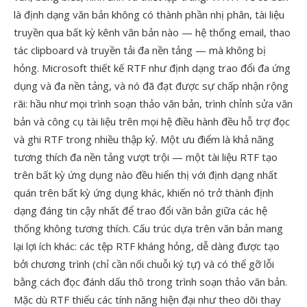
là định dạng văn bản không có thành phần nhị phân, tài liệu
truyền qua bất kỳ kênh văn bản nào — hệ thống email, thao
tác clipboard và truyền tải đa nền tảng — mà không bị
hỏng. Microsoft thiết kế RTF như định dạng trao đổi đa ứng
dụng và đa nền tảng, và nó đã đạt được sự chấp nhận rộng
rãi: hầu như mọi trình soạn thảo văn bản, trình chỉnh sửa văn
bản và công cụ tài liệu trên mọi hệ điều hành đều hỗ trợ đọc
và ghi RTF trong nhiều thập kỷ. Một ưu điểm là khả năng
tương thích đa nền tảng vượt trội — một tài liệu RTF tạo
trên bất kỳ ứng dụng nào đều hiển thị với định dạng nhất
quán trên bất kỳ ứng dụng khác, khiến nó trở thành định
dạng đáng tin cậy nhất để trao đổi văn bản giữa các hệ
thống không tương thích. Cấu trúc dựa trên văn bản mang
lại lợi ích khác: các tệp RTF kháng hỏng, dễ dàng được tạo
bởi chương trình (chỉ cần nối chuỗi ký tự) và có thể gỡ lỗi
bằng cách đọc đánh dấu thô trong trình soạn thảo văn bản.
Mặc dù RTF thiếu các tính năng hiện đại như theo dõi thay