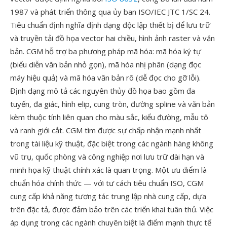
1987 và phát triển thông qua ủy ban ISO/IEC JTC 1/SC 24.
Tiêu chuẩn định nghĩa định dạng độc lập thiết bị để lưu trữ
và truyền tải đồ họa vector hai chiều, hình ảnh raster và văn
bản. CGM hỗ trợ ba phương pháp mã hóa: mã hóa ký tự
(biểu diễn văn bản nhỏ gọn), mã hóa nhị phân (dạng đọc
máy hiệu quả) và mã hóa văn bản rõ (dễ đọc cho gỡ lỗi).
Định dạng mô tả các nguyên thủy đồ họa bao gồm đa
tuyến, đa giác, hình elip, cung tròn, đường spline và văn bản
kèm thuộc tính liên quan cho màu sắc, kiểu đường, mẫu tô
và ranh giới cắt. CGM tìm được sự chấp nhận mạnh nhất
trong tài liệu kỹ thuật, đặc biệt trong các ngành hàng không
vũ trụ, quốc phòng và công nghiệp nơi lưu trữ dài hạn và
minh họa kỹ thuật chính xác là quan trọng. Một ưu điểm là
chuẩn hóa chính thức — với tư cách tiêu chuẩn ISO, CGM
cung cấp khả năng tương tác trung lập nhà cung cấp, dựa
trên đặc tả, được đảm bảo trên các triển khai tuân thủ. Việc
áp dụng trong các ngành chuyên biệt là điểm mạnh thực tế