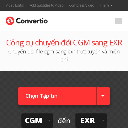
Video Editor
Add Subtitles to Video
Compress Video
Thêm
Công cụ chuyển đổi CGM sang EXR
Chuyển đổi file cgm sang exr trực tuyến và miễn
phí
Chọn Tập tin
CGM
EXR
đến