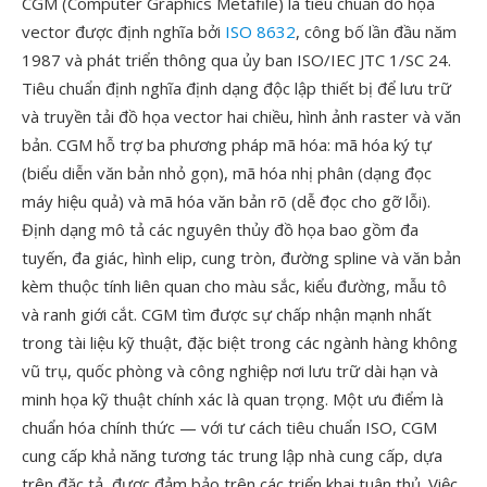
CGM (Computer Graphics Metafile) là tiêu chuẩn đồ họa
vector được định nghĩa bởi
ISO 8632
, công bố lần đầu năm
1987 và phát triển thông qua ủy ban ISO/IEC JTC 1/SC 24.
Tiêu chuẩn định nghĩa định dạng độc lập thiết bị để lưu trữ
và truyền tải đồ họa vector hai chiều, hình ảnh raster và văn
bản. CGM hỗ trợ ba phương pháp mã hóa: mã hóa ký tự
(biểu diễn văn bản nhỏ gọn), mã hóa nhị phân (dạng đọc
máy hiệu quả) và mã hóa văn bản rõ (dễ đọc cho gỡ lỗi).
Định dạng mô tả các nguyên thủy đồ họa bao gồm đa
tuyến, đa giác, hình elip, cung tròn, đường spline và văn bản
kèm thuộc tính liên quan cho màu sắc, kiểu đường, mẫu tô
và ranh giới cắt. CGM tìm được sự chấp nhận mạnh nhất
trong tài liệu kỹ thuật, đặc biệt trong các ngành hàng không
vũ trụ, quốc phòng và công nghiệp nơi lưu trữ dài hạn và
minh họa kỹ thuật chính xác là quan trọng. Một ưu điểm là
chuẩn hóa chính thức — với tư cách tiêu chuẩn ISO, CGM
cung cấp khả năng tương tác trung lập nhà cung cấp, dựa
trên đặc tả, được đảm bảo trên các triển khai tuân thủ. Việc