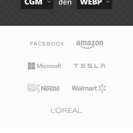
CGM
WEBP
đến