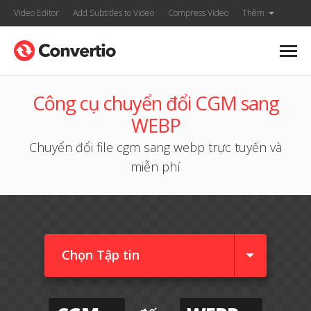
Video Editor
Add Subtitles to Video
Compress Video
Thêm
Công cụ chuyển đổi CGM sang
WEBP
Chuyển đổi file cgm sang webp trực tuyến và
miễn phí
Chọn Tập tin