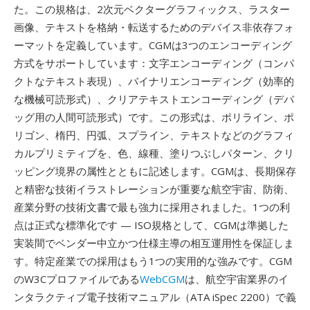
た。この規格は、2次元ベクターグラフィックス、ラスター
画像、テキストを格納・転送するためのデバイス非依存フォ
ーマットを定義しています。CGMは3つのエンコーディング
方式をサポートしています：文字エンコーディング（コンパ
クトなテキスト表現）、バイナリエンコーディング（効率的
な機械可読形式）、クリアテキストエンコーディング（デバ
ッグ用の人間可読形式）です。この形式は、ポリライン、ポ
リゴン、楕円、円弧、スプライン、テキストなどのグラフィ
カルプリミティブを、色、線種、塗りつぶしパターン、クリ
ッピング境界の属性とともに記述します。CGMは、長期保存
と精密な技術イラストレーションが重要な航空宇宙、防衛、
産業分野の技術文書で最も強力に採用されました。1つの利
点は正式な標準化です — ISO規格として、CGMは準拠した
実装間でベンダー中立かつ仕様主導の相互運用性を保証しま
す。特定産業での採用はもう1つの実用的な強みです。CGM
のW3Cプロファイルである
WebCGM
は、航空宇宙業界のイ
ンタラクティブ電子技術マニュアル（ATA iSpec 2200）で義