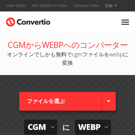
Video Editor
Add Subtitles to Video
Compress Video
詳細
CGMからWEBPへのコンバーター
オンラインでしかも無料でcgmファイルをwebpに
変換
ファイルを選ぶ
CGM
WEBP
に