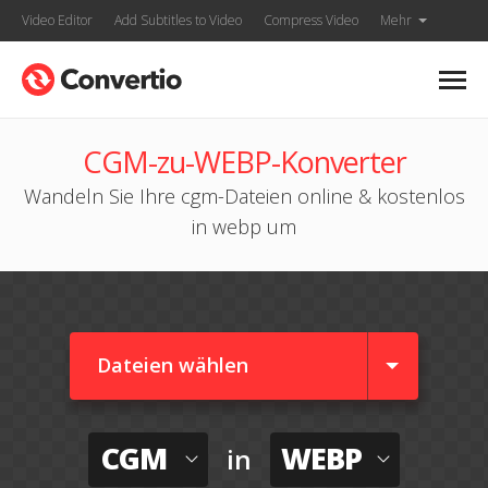
Video Editor
Add Subtitles to Video
Compress Video
Mehr
CGM-zu-WEBP-Konverter
Wandeln Sie Ihre cgm-Dateien online & kostenlos
in webp um
Dateien wählen
CGM
WEBP
in