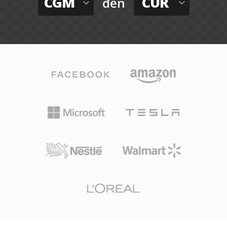
CGM
CUR
đến