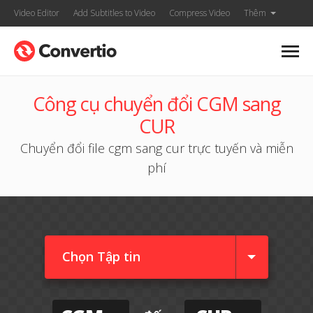
Video Editor
Add Subtitles to Video
Compress Video
Thêm
Công cụ chuyển đổi CGM sang
CUR
Chuyển đổi file cgm sang cur trực tuyến và miễn
phí
Chọn Tập tin