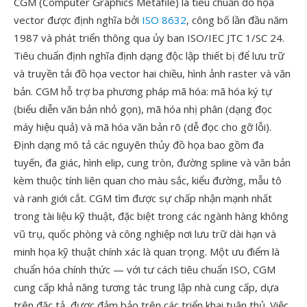
CGM (Computer Graphics Metafile) là tiêu chuẩn đồ họa
vector được định nghĩa bởi
ISO 8632
, công bố lần đầu năm
1987 và phát triển thông qua ủy ban ISO/IEC JTC 1/SC 24.
Tiêu chuẩn định nghĩa định dạng độc lập thiết bị để lưu trữ
và truyền tải đồ họa vector hai chiều, hình ảnh raster và văn
bản. CGM hỗ trợ ba phương pháp mã hóa: mã hóa ký tự
(biểu diễn văn bản nhỏ gọn), mã hóa nhị phân (dạng đọc
máy hiệu quả) và mã hóa văn bản rõ (dễ đọc cho gỡ lỗi).
Định dạng mô tả các nguyên thủy đồ họa bao gồm đa
tuyến, đa giác, hình elip, cung tròn, đường spline và văn bản
kèm thuộc tính liên quan cho màu sắc, kiểu đường, mẫu tô
và ranh giới cắt. CGM tìm được sự chấp nhận mạnh nhất
trong tài liệu kỹ thuật, đặc biệt trong các ngành hàng không
vũ trụ, quốc phòng và công nghiệp nơi lưu trữ dài hạn và
minh họa kỹ thuật chính xác là quan trọng. Một ưu điểm là
chuẩn hóa chính thức — với tư cách tiêu chuẩn ISO, CGM
cung cấp khả năng tương tác trung lập nhà cung cấp, dựa
trên đặc tả, được đảm bảo trên các triển khai tuân thủ. Việc