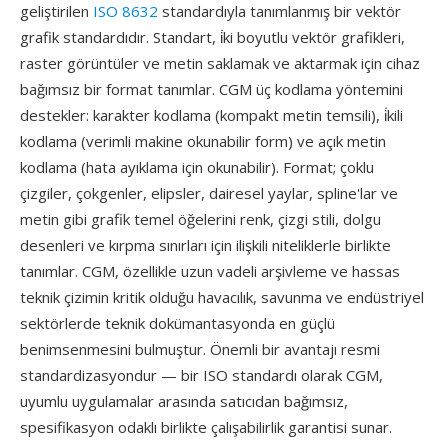
geliştirilen
ISO 8632
standardıyla tanımlanmış bir vektör
grafik standardıdır. Standart, i̇ki boyutlu vektör grafikleri,
raster görüntüler ve metin saklamak ve aktarmak için cihaz
bağımsız bir format tanımlar. CGM üç kodlama yöntemini
destekler: karakter kodlama (kompakt metin temsili), i̇kili
kodlama (verimli makine okunabilir form) ve açık metin
kodlama (hata ayıklama için okunabilir). Format; çoklu
çizgiler, çokgenler, elipsler, dairesel yaylar, spline'lar ve
metin gibi grafik temel öğelerini renk, çizgi stili, dolgu
desenleri ve kırpma sınırları için ilişkili niteliklerle birlikte
tanımlar. CGM, özellikle uzun vadeli arşivleme ve hassas
teknik çizimin kritik olduğu havacılık, savunma ve endüstriyel
sektörlerde teknik dokümantasyonda en güçlü
benimsenmesini bulmuştur. Önemli bir avantajı resmi
standardizasyondur — bir ISO standardı olarak CGM,
uyumlu uygulamalar arasında satıcıdan bağımsız,
spesifikasyon odaklı birlikte çalışabilirlik garantisi sunar.