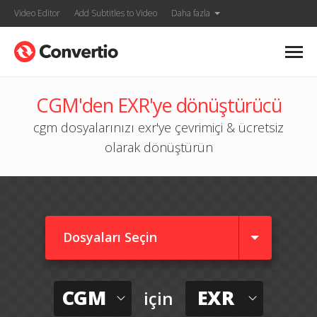
Video Editor
Add Subtitles to Video
Daha fazla
CGM'den EXR'ye dönüştürücü
cgm dosyalarınızı exr'ye çevrimiçi & ücretsiz
olarak dönüştürün
Dosyaları Seçin
CGM
EXR
için