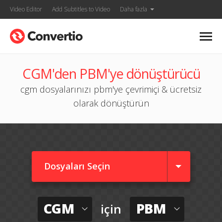
Video Editor
Add Subtitles to Video
Daha fazla
CGM'den PBM'ye dönüştürücü
cgm dosyalarınızı pbm'ye çevrimiçi & ücretsiz
olarak dönüştürün
Dosyaları Seçin
CGM
PBM
için