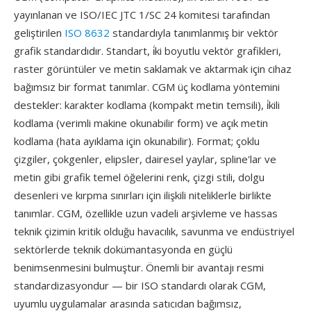
yayınlanan ve ISO/IEC JTC 1/SC 24 komitesi tarafından
geliştirilen
ISO 8632
standardıyla tanımlanmış bir vektör
grafik standardıdır. Standart, i̇ki boyutlu vektör grafikleri,
raster görüntüler ve metin saklamak ve aktarmak için cihaz
bağımsız bir format tanımlar. CGM üç kodlama yöntemini
destekler: karakter kodlama (kompakt metin temsili), i̇kili
kodlama (verimli makine okunabilir form) ve açık metin
kodlama (hata ayıklama için okunabilir). Format; çoklu
çizgiler, çokgenler, elipsler, dairesel yaylar, spline'lar ve
metin gibi grafik temel öğelerini renk, çizgi stili, dolgu
desenleri ve kırpma sınırları için ilişkili niteliklerle birlikte
tanımlar. CGM, özellikle uzun vadeli arşivleme ve hassas
teknik çizimin kritik olduğu havacılık, savunma ve endüstriyel
sektörlerde teknik dokümantasyonda en güçlü
benimsenmesini bulmuştur. Önemli bir avantajı resmi
standardizasyondur — bir ISO standardı olarak CGM,
uyumlu uygulamalar arasında satıcıdan bağımsız,