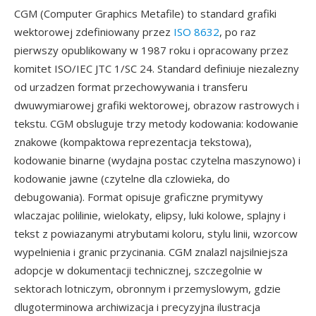
CGM (Computer Graphics Metafile) to standard grafiki
wektorowej zdefiniowany przez
ISO 8632
, po raz
pierwszy opublikowany w 1987 roku i opracowany przez
komitet ISO/IEC JTC 1/SC 24. Standard definiuje niezalezny
od urzadzen format przechowywania i transferu
dwuwymiarowej grafiki wektorowej, obrazow rastrowych i
tekstu. CGM obsluguje trzy metody kodowania: kodowanie
znakowe (kompaktowa reprezentacja tekstowa),
kodowanie binarne (wydajna postac czytelna maszynowo) i
kodowanie jawne (czytelne dla czlowieka, do
debugowania). Format opisuje graficzne prymitywy
wlaczajac polilinie, wielokaty, elipsy, luki kolowe, splajny i
tekst z powiazanymi atrybutami koloru, stylu linii, wzorcow
wypelnienia i granic przycinania. CGM znalazl najsilniejsza
adopcje w dokumentacji technicznej, szczegolnie w
sektorach lotniczym, obronnym i przemyslowym, gdzie
dlugoterminowa archiwizacja i precyzyjna ilustracja