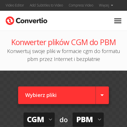
Video Editor
Add Subtitles to Video
Compress Video
Więcej
Konwerter plików CGM do PBM
Konwertuj swoje pliki w formacie cgm do formatu
pbm przez Internet i bezpłatnie
Wybierz pliki
CGM
PBM
do