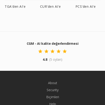
TGA'den AI'e
CUR'den AI'e
PCS'den AI'e
CGM - AI kalite değerlendirmesi
4.8
(5 oyları)
About
Security
Biçimleri
Help