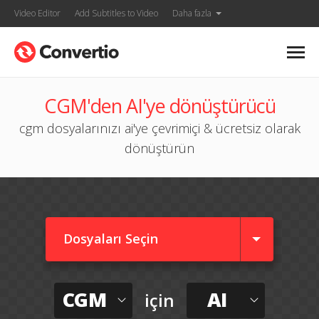
Video Editor
Add Subtitles to Video
Daha fazla
CGM'den AI'ye dönüştürücü
cgm dosyalarınızı ai'ye çevrimiçi & ücretsiz olarak
dönüştürün
Dosyaları Seçin
CGM
AI
için