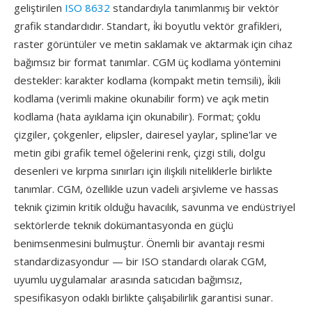
geliştirilen
ISO 8632
standardıyla tanımlanmış bir vektör
grafik standardıdır. Standart, i̇ki boyutlu vektör grafikleri,
raster görüntüler ve metin saklamak ve aktarmak için cihaz
bağımsız bir format tanımlar. CGM üç kodlama yöntemini
destekler: karakter kodlama (kompakt metin temsili), i̇kili
kodlama (verimli makine okunabilir form) ve açık metin
kodlama (hata ayıklama için okunabilir). Format; çoklu
çizgiler, çokgenler, elipsler, dairesel yaylar, spline'lar ve
metin gibi grafik temel öğelerini renk, çizgi stili, dolgu
desenleri ve kırpma sınırları için ilişkili niteliklerle birlikte
tanımlar. CGM, özellikle uzun vadeli arşivleme ve hassas
teknik çizimin kritik olduğu havacılık, savunma ve endüstriyel
sektörlerde teknik dokümantasyonda en güçlü
benimsenmesini bulmuştur. Önemli bir avantajı resmi
standardizasyondur — bir ISO standardı olarak CGM,
uyumlu uygulamalar arasında satıcıdan bağımsız,
spesifikasyon odaklı birlikte çalışabilirlik garantisi sunar.