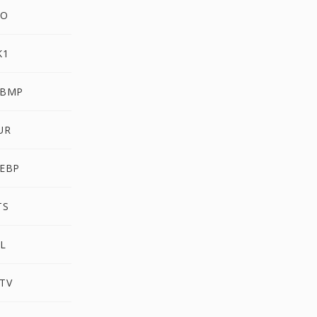
CO
K1
WBMP
UR
EBP
TS
L
TV