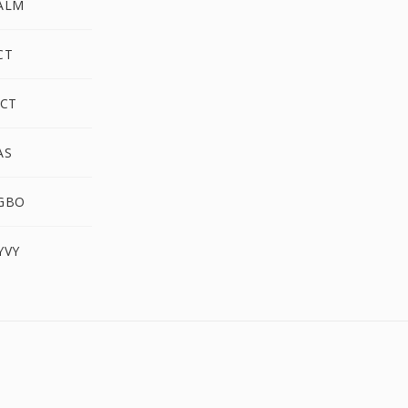
ALM
CT
CT
AS
GBO
YVY