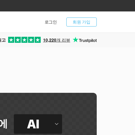
로그인
회원 가입
최고
10,220
개 리뷰
AI
에