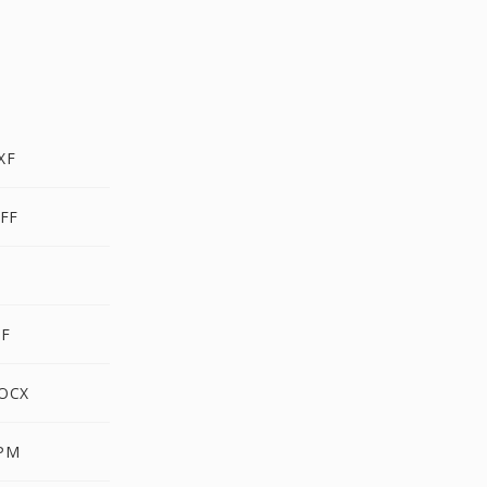
XF
FF
F
OCX
PM