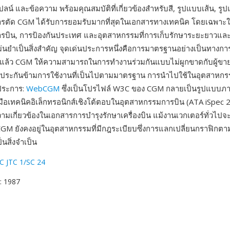
ลน์ และข้อความ พร้อมคุณสมบัติที่เกี่ยวข้องสำหรับสี, รูปแบบเส้น, ร
ตัด CGM ได้รับการยอมรับมากที่สุดในเอกสารทางเทคนิค โดยเฉพาะ
รบิน, การป้องกันประเทศ และอุตสาหกรรมที่การเก็บรักษาระยะยาวแ
ม่นยำเป็นสิ่งสำคัญ จุดเด่นประการหนึ่งคือการมาตรฐานอย่างเป็นทาง
แล้ว CGM ให้ความสามารถในการทำงานร่วมกันแบบไม่ผูกขาดกับผู้ข
ประกันข้ามการใช้งานที่เป็นไปตามมาตรฐาน การนำไปใช้ในอุตสาหก
กประการ:
WebCGM
ซึ่งเป็นโปรไฟล์ W3C ของ CGM กลายเป็นรูปแบบ
ู่มือเทคนิคอิเล็กทรอนิกส์เชิงโต้ตอบในอุตสาหกรรมการบิน (ATA iSpec 
ามเกี่ยวข้องในเอกสารการบำรุงรักษาเครื่องบิน แม้งานเวกเตอร์ทั่วไปจ
GM ยังคงอยู่ในอุตสาหกรรมที่มีกฎระเบียบซึ่งการแลกเปลี่ยนกราฟิกตา
็นสิ่งจำเป็น
C JTC 1/SC 24
: 1987