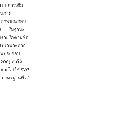
ูปแบบการเติม
ในภาค
ละภาพประกอบ
การ — ในฐานะ
ายรายใดตามข้อ
รรมเฉพาะทาง
ภาพประกอบ
2200) ทำให้
ะย้ายไปใช้ SVG
มมาตรฐานที่ได้