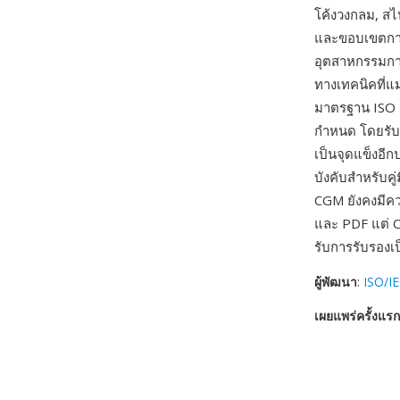
โค้งวงกลม, สไป
และขอบเขตการ
อุตสาหกรรมกา
ทางเทคนิคที่แ
มาตรฐาน ISO 
กำหนด โดยรับ
เป็นจุดแข็งอี
บังคับสำหรับค
CGM ยังคงมีคว
และ PDF แต่ C
รับการรับรองเป
ผู้พัฒนา
:
ISO/IE
เผยแพร่ครั้งแรก