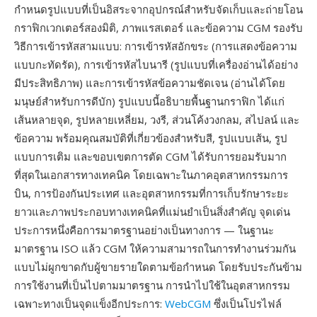
กำหนดรูปแบบที่เป็นอิสระจากอุปกรณ์สำหรับจัดเก็บและถ่ายโอน
กราฟิกเวกเตอร์สองมิติ, ภาพแรสเตอร์ และข้อความ CGM รองรับ
วิธีการเข้ารหัสสามแบบ: การเข้ารหัสอักขระ (การแสดงข้อความ
แบบกะทัดรัด), การเข้ารหัสไบนารี (รูปแบบที่เครื่องอ่านได้อย่าง
มีประสิทธิภาพ) และการเข้ารหัสข้อความชัดเจน (อ่านได้โดย
มนุษย์สำหรับการดีบัก) รูปแบบนี้อธิบายพื้นฐานกราฟิก ได้แก่
เส้นหลายจุด, รูปหลายเหลี่ยม, วงรี, ส่วนโค้งวงกลม, สไปลน์ และ
ข้อความ พร้อมคุณสมบัติที่เกี่ยวข้องสำหรับสี, รูปแบบเส้น, รูป
แบบการเติม และขอบเขตการตัด CGM ได้รับการยอมรับมาก
ที่สุดในเอกสารทางเทคนิค โดยเฉพาะในภาคอุตสาหกรรมการ
บิน, การป้องกันประเทศ และอุตสาหกรรมที่การเก็บรักษาระยะ
ยาวและภาพประกอบทางเทคนิคที่แม่นยำเป็นสิ่งสำคัญ จุดเด่น
ประการหนึ่งคือการมาตรฐานอย่างเป็นทางการ — ในฐานะ
มาตรฐาน ISO แล้ว CGM ให้ความสามารถในการทำงานร่วมกัน
แบบไม่ผูกขาดกับผู้ขายรายใดตามข้อกำหนด โดยรับประกันข้าม
การใช้งานที่เป็นไปตามมาตรฐาน การนำไปใช้ในอุตสาหกรรม
เฉพาะทางเป็นจุดแข็งอีกประการ:
WebCGM
ซึ่งเป็นโปรไฟล์