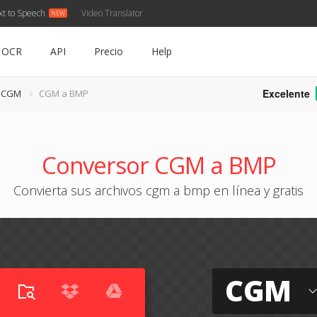
xt to Speech
Video Translator
OCR
API
Precio
Help
Excelente
e CGM
CGM a BMP
Conversor CGM a BMP
Convierta sus archivos cgm a bmp en línea y gratis
CGM