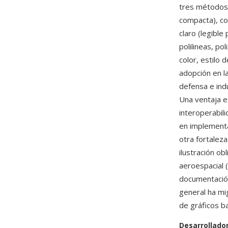
tres métodos 
compacta), cod
claro (legibl
polilineas, po
color, estilo 
adopción en l
defensa e indu
Una ventaja e
interoperabil
en implementa
otra fortaleza
ilustración ob
aeroespacial 
documentación
general ha mi
de gráficos b
Desarrollado