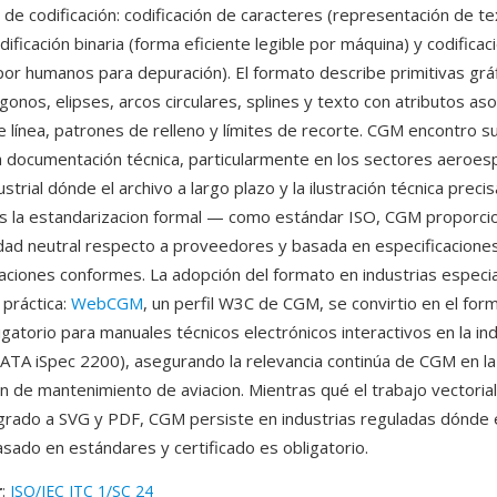
de codificación: codificación de caracteres (representación de t
ificación binaria (forma eficiente legible por máquina) y codificac
e por humanos para depuración). El formato describe primitivas gr
ligonos, elipses, arcos circulares, splines y texto con atributos as
de línea, patrones de relleno y límites de recorte. CGM encontro 
a documentación técnica, particularmente en los sectores aeroesp
strial dónde el archivo a largo plazo y la ilustración técnica precis
s la estandarizacion formal — como estándar ISO, CGM proporci
idad neutral respecto a proveedores y basada en especificacione
ciones conformes. La adopción del formato en industrias especia
 práctica:
WebCGM
, un perfil W3C de CGM, se convirtio en el for
ligatorio para manuales técnicos electrónicos interactivos en la in
(ATA iSpec 2200), asegurando la relevancia continúa de CGM en la
 de mantenimiento de aviacion. Mientras qué el trabajo vectoria
grado a SVG y PDF, CGM persiste en industrias reguladas dónde 
asado en estándares y certificado es obligatorio.
r
:
ISO/IEC JTC 1/SC 24