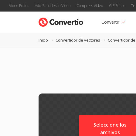
Video Editor
Add Subtitles to Video
Compress Video
GIF Editor
Te
Convertir
Inicio
Convertidor de vectores
Convertidor d
Seleccione los
archivos