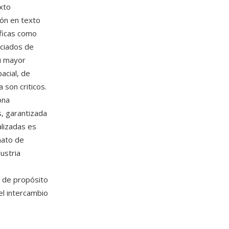
exto
ión en texto
áficas como
ociados de
su mayor
acial, de
a son criticos.
ona
s, garantizada
lizadas es
mato de
dustria
l de propósito
el intercambio