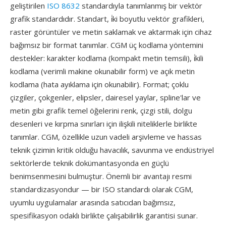
geliştirilen
ISO 8632
standardıyla tanımlanmış bir vektör
grafik standardıdır. Standart, i̇ki boyutlu vektör grafikleri,
raster görüntüler ve metin saklamak ve aktarmak için cihaz
bağımsız bir format tanımlar. CGM üç kodlama yöntemini
destekler: karakter kodlama (kompakt metin temsili), i̇kili
kodlama (verimli makine okunabilir form) ve açık metin
kodlama (hata ayıklama için okunabilir). Format; çoklu
çizgiler, çokgenler, elipsler, dairesel yaylar, spline'lar ve
metin gibi grafik temel öğelerini renk, çizgi stili, dolgu
desenleri ve kırpma sınırları için ilişkili niteliklerle birlikte
tanımlar. CGM, özellikle uzun vadeli arşivleme ve hassas
teknik çizimin kritik olduğu havacılık, savunma ve endüstriyel
sektörlerde teknik dokümantasyonda en güçlü
benimsenmesini bulmuştur. Önemli bir avantajı resmi
standardizasyondur — bir ISO standardı olarak CGM,
uyumlu uygulamalar arasında satıcıdan bağımsız,
spesifikasyon odaklı birlikte çalışabilirlik garantisi sunar.