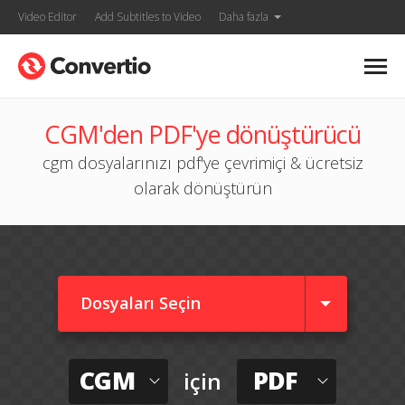
Video Editor
Add Subtitles to Video
Daha fazla
CGM'den PDF'ye dönüştürücü
cgm dosyalarınızı pdf'ye çevrimiçi & ücretsiz
olarak dönüştürün
Dosyaları Seçin
CGM
PDF
için