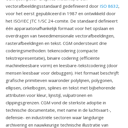
vectorafbeeldingsstandaard gedefinieerd door
ISO 8632
,
voor het eerst gepubliceerd in 1987 en ontwikkeld door
het ISO/IEC JTC 1/SC 24-comite. De standaard definieert
één apparaatonafhankelijk formaat voor het opslaan en
overdragen van tweedimensionale vectorafbeeldingen,
rasterafbeeldingen en tekst. CGM ondersteunt drie
coderingsmethoden: tekencodering (compacte
tekstrepresentatie), binaire codering (efficiënte
machineleesbare vorm) en leesbare-tekstcodering (door
mensen leesbaar voor debuggen). Het formaat beschrijft
grafische primitieven waaronder polylijnen, polygonen,
ellipsen, cirkelbogen, splines en tekst met bijbehorende
attributen voor kleur, lijnstijl, vulpatronen en
clippingsgrenzen. CGM vond de sterkste adoptie in
technische documentatie, met name in de luchtvaart-,
defensie- en industriële sectoren waar langdurige
archivering en nauwkeurige technische illustratie van