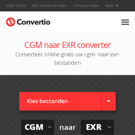
Video Editor
Add Subtitles to Video
Compress Video
Meer
CGM naar EXR converter
Converteer online gratis uw cgm- naar exr-
bestanden
Kies bestanden
CGM
EXR
naar