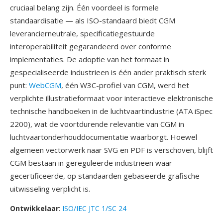
cruciaal belang zijn. Één voordeel is formele
standaardisatie — als ISO-standaard biedt CGM
leverancierneutrale, specificatiegestuurde
interoperabiliteit gegarandeerd over conforme
implementaties. De adoptie van het formaat in
gespecialiseerde industrieen is één ander praktisch sterk
punt:
WebCGM
, één W3C-profiel van CGM, werd het
verplichte illustratieformaat voor interactieve elektronische
technische handboeken in de luchtvaartindustrie (ATA iSpec
2200), wat de voortdurende relevantie van CGM in
luchtvaartonderhouddocumentatie waarborgt. Hoewel
algemeen vectorwerk naar SVG en PDF is verschoven, blijft
CGM bestaan in gereguleerde industrieen waar
gecertificeerde, op standaarden gebaseerde grafische
uitwisseling verplicht is.
Ontwikkelaar
:
ISO/IEC JTC 1/SC 24