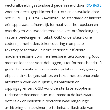
vectorafbeeldingsstandaard gedefinieerd door
ISO 8632
,
voor het eerst gepubliceerd in 1987 en ontwikkeld door
het ISO/IEC JTC 1/SC 24-comite. De standaard definieert
één apparaatonafhankelijk formaat voor het opslaan en
overdragen van tweedimensionale vectorafbeeldingen,
rasterafbeeldingen en tekst. CGM ondersteunt drie
coderingsmethoden: tekencodering (compacte
tekstrepresentatie), binaire codering (efficiënte
machineleesbare vorm) en leesbare-tekstcodering (door
mensen leesbaar voor debuggen). Het formaat beschrijft
grafische primitieven waaronder polylijnen, polygonen,
ellipsen, cirkelbogen, splines en tekst met bijbehorende
attributen voor kleur, lijnstijl, vulpatronen en
clippingsgrenzen. CGM vond de sterkste adoptie in
technische documentatie, met name in de luchtvaart-,
defensie- en industriële sectoren waar langdurige
archivering en nauwkeurige technische illustratie van