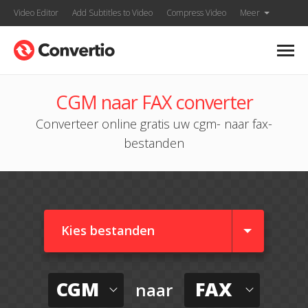
Video Editor
Add Subtitles to Video
Compress Video
Meer
CGM naar FAX converter
Converteer online gratis uw cgm- naar fax-
bestanden
Kies bestanden
CGM
FAX
naar