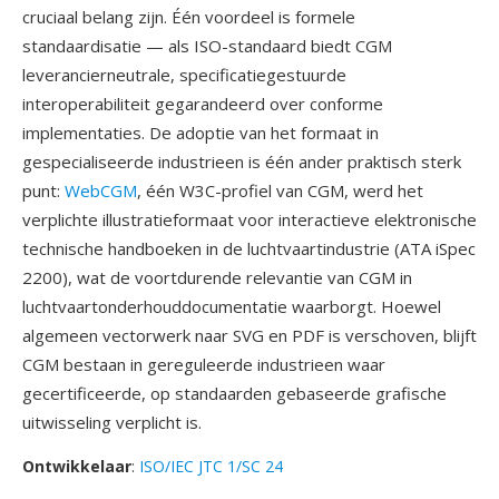
cruciaal belang zijn. Één voordeel is formele
standaardisatie — als ISO-standaard biedt CGM
leverancierneutrale, specificatiegestuurde
interoperabiliteit gegarandeerd over conforme
implementaties. De adoptie van het formaat in
gespecialiseerde industrieen is één ander praktisch sterk
punt:
WebCGM
, één W3C-profiel van CGM, werd het
verplichte illustratieformaat voor interactieve elektronische
technische handboeken in de luchtvaartindustrie (ATA iSpec
2200), wat de voortdurende relevantie van CGM in
luchtvaartonderhouddocumentatie waarborgt. Hoewel
algemeen vectorwerk naar SVG en PDF is verschoven, blijft
CGM bestaan in gereguleerde industrieen waar
gecertificeerde, op standaarden gebaseerde grafische
uitwisseling verplicht is.
Ontwikkelaar
:
ISO/IEC JTC 1/SC 24