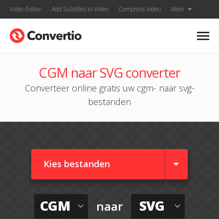
Video Editor
Add Subtitles to Video
Compress Video
Meer
CGM naar SVG converter
Converteer online gratis uw cgm- naar svg-
bestanden
Kies bestanden
CGM
SVG
naar