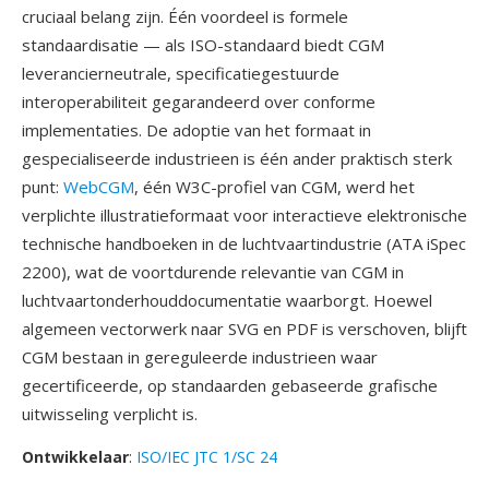
cruciaal belang zijn. Één voordeel is formele
standaardisatie — als ISO-standaard biedt CGM
leverancierneutrale, specificatiegestuurde
interoperabiliteit gegarandeerd over conforme
implementaties. De adoptie van het formaat in
gespecialiseerde industrieen is één ander praktisch sterk
punt:
WebCGM
, één W3C-profiel van CGM, werd het
verplichte illustratieformaat voor interactieve elektronische
technische handboeken in de luchtvaartindustrie (ATA iSpec
2200), wat de voortdurende relevantie van CGM in
luchtvaartonderhouddocumentatie waarborgt. Hoewel
algemeen vectorwerk naar SVG en PDF is verschoven, blijft
CGM bestaan in gereguleerde industrieen waar
gecertificeerde, op standaarden gebaseerde grafische
uitwisseling verplicht is.
Ontwikkelaar
:
ISO/IEC JTC 1/SC 24