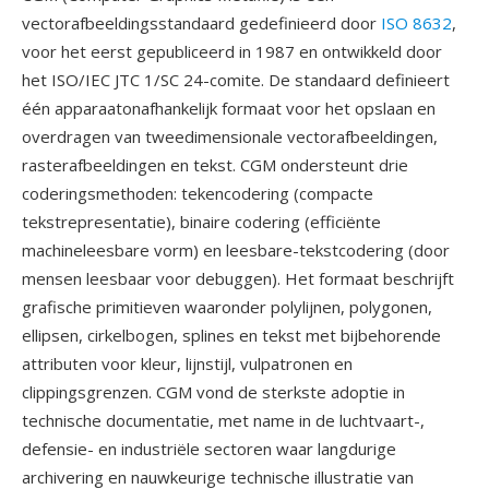
vectorafbeeldingsstandaard gedefinieerd door
ISO 8632
,
voor het eerst gepubliceerd in 1987 en ontwikkeld door
het ISO/IEC JTC 1/SC 24-comite. De standaard definieert
één apparaatonafhankelijk formaat voor het opslaan en
overdragen van tweedimensionale vectorafbeeldingen,
rasterafbeeldingen en tekst. CGM ondersteunt drie
coderingsmethoden: tekencodering (compacte
tekstrepresentatie), binaire codering (efficiënte
machineleesbare vorm) en leesbare-tekstcodering (door
mensen leesbaar voor debuggen). Het formaat beschrijft
grafische primitieven waaronder polylijnen, polygonen,
ellipsen, cirkelbogen, splines en tekst met bijbehorende
attributen voor kleur, lijnstijl, vulpatronen en
clippingsgrenzen. CGM vond de sterkste adoptie in
technische documentatie, met name in de luchtvaart-,
defensie- en industriële sectoren waar langdurige
archivering en nauwkeurige technische illustratie van