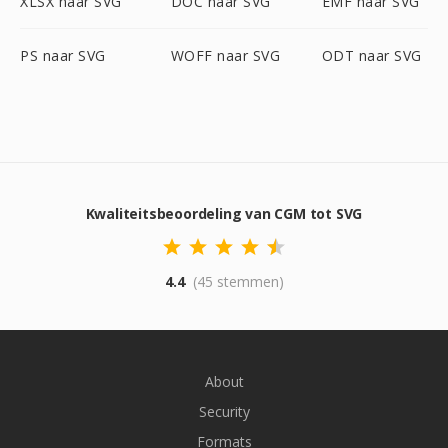
XLSX naar SVG
DOC naar SVG
EMF naar SVG
PS naar SVG
WOFF naar SVG
ODT naar SVG
Kwaliteitsbeoordeling van CGM tot SVG
4.4
(45 stemmen)
About
Security
Formats