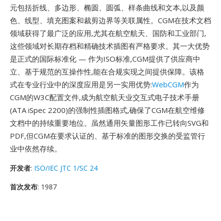
元包括折线、多边形、椭圆、圆弧、样条曲线和文本,以及颜
色、线型、填充图案和裁剪边界等关联属性。CGM在技术文档
领域获得了最广泛的应用,尤其在航空航天、国防和工业部门,
这些领域对长期存档和精确技术插图有严格要求。其一大优势
是正式的国际标准化 — 作为ISO标准,CGM提供了供应商中
立、基于规范的互操作性,能在合规实现之间提供保障。该格
式在专业行业中的深度应用是另一实用优势:
WebCGM
作为
CGM的W3C配置文件,成为航空航天业交互式电子技术手册
(ATA iSpec 2200)的强制性插图格式,确保了CGM在航空维修
文档中的持续重要地位。虽然通用矢量图形工作已转向SVG和
PDF,但CGM在要求认证的、基于标准的图形交换的受监管行
业中依然存续。
开发者
:
ISO/IEC JTC 1/SC 24
首次发布
: 1987