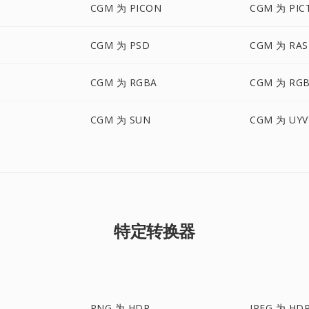
CGM 为 PICON
CGM 为 PIC
CGM 为 PSD
CGM 为 RAS
CGM 为 RGBA
CGM 为 RG
CGM 为 SUN
CGM 为 UYV
特定转换器
PNG 为 HDR
JPEG 为 HD