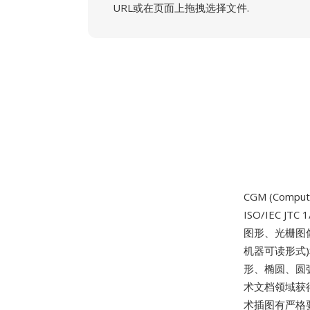
URL或在页面上拖拽选择文件.
CGM (Compute
ISO/IEC
图形、光栅图
机器可读形式
形、椭圆、圆
术文档领域获
术插图有严格要