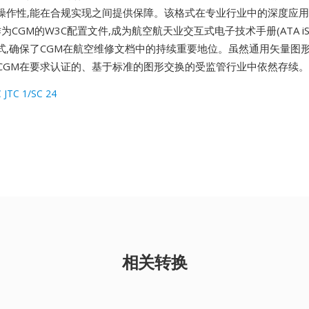
操作性,能在合规实现之间提供保障。该格式在专业行业中的深度应
为CGM的W3C配置文件,成为航空航天业交互式电子技术手册(ATA iSpe
式,确保了CGM在航空维修文档中的持续重要地位。虽然通用矢量图
,但CGM在要求认证的、基于标准的图形交换的受监管行业中依然存续。
C JTC 1/SC 24
相关转换