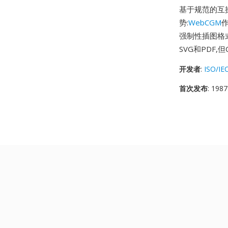
基于规范的互
势:
WebCGM
作
强制性插图格
SVG和PDF
开发者
:
ISO/IE
首次发布
: 1987