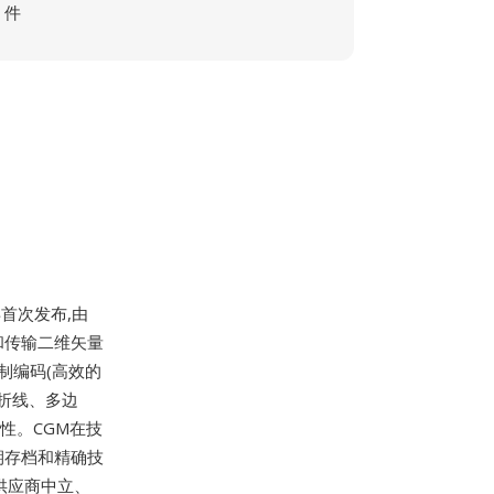
件
年首次发布,由
储和传输二维矢量
制编码(高效的
折线、多边
性。CGM在技
期存档和精确技
了供应商中立、