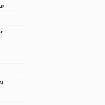
MP
R
BP
V
LM