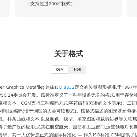
（支持超过200种格式）
关于格式
CGM
HDR
r Graphics Metafile) 是由
ISO 8632
定义的矢量图形标准,于1987
 JTC 1/SC 24委员会开发。该标准定义了一种与设备无关的格式,用于存
像和文本。CGM支持三种编码方式:字符编码(紧凑的文本表示)、二进
)和明文编码(便于调试的人类可读形式)。该格式描述的图形基元包括
弧、样条曲线和文本,以及颜色、线型、填充图案和裁剪边界等关联属
得了最广泛的应用,尤其在航空航天、国防和工业部门,这些领域对长
求。其一大优势是正式的国际标准化 — 作为ISO标准,CGM提供