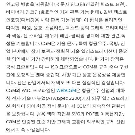
인코딩 방법을 지원합니다: 문자 인코딩(간결한 텍스트 표현),
바이너리 인코딩(효율적인 기계 판독 가능 형태), 일반 텍스트
인코딩(디버깅용 사람 판독 가능 형태). 이 형식은 폴리라인,
다각형, 타원, 원호, 스플라인, 텍스트 등의 그래픽 프리미티브
와 색상, 선 스타일, 채우기 패턴, 클리핑 경계에 대한 관련 속
성을 기술합니다. CGM은 기술 문서, 특히 항공우주, 국방, 산
업 분야에서 장기 보관과 정확한 기술 일러스트레이션이 중요
한 영역에서 가장 강력하게 채택되었습니다. 한 가지 장점은
공식 표준화입니다 — ISO 표준으로서 CGM은 규격 준수 구현
간에 보장되는 벤더 중립적, 사양 기반 상호 운용성을 제공합
니다. 전문 산업에서의 채택도 또 다른 실질적인 강점입니다.
CGM의 W3C 프로파일인
WebCGM
은 항공우주 산업의 대화
식 전자 기술 매뉴얼(ATA iSpec 2200)에서 의무 일러스트레이
션 형식이 되어 항공 정비 문서에서 CGM의 지속적인 관련성
을 보장합니다. 범용 벡터 작업은 SVG와 PDF로 이동했지만,
CGM은 인증된 표준 기반 그래픽 교환이 의무적인 규제 산업
에서 계속 사용됩니다.