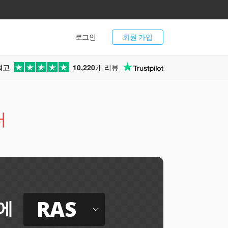
로그인
회원 가입
최고
10,220
개 리뷰
터
RAS
에