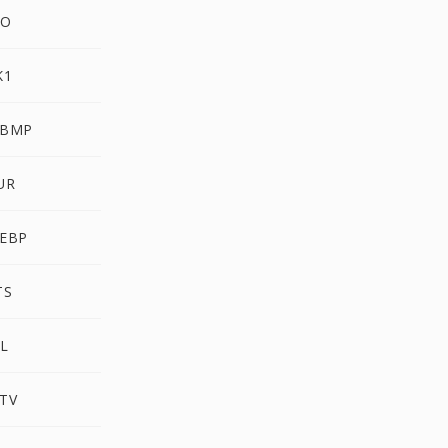
CO
K1
WBMP
UR
EBP
TS
L
TV