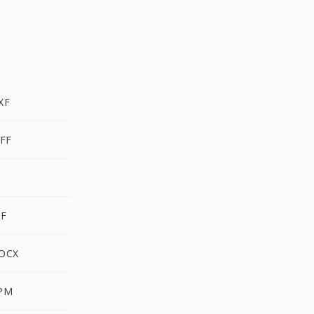
XF
FF
F
OCX
PM