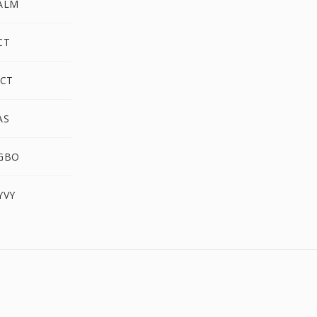
ALM
CT
CT
AS
GBO
YVY