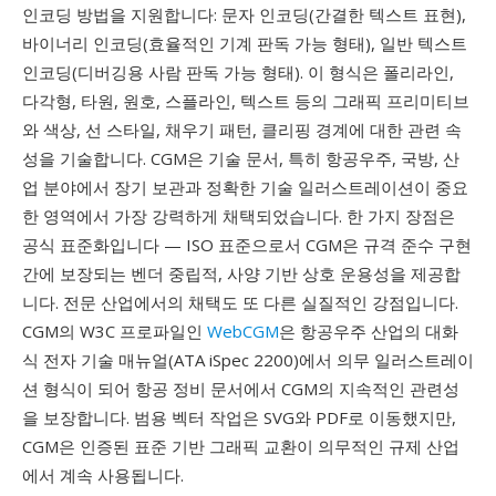
인코딩 방법을 지원합니다: 문자 인코딩(간결한 텍스트 표현),
바이너리 인코딩(효율적인 기계 판독 가능 형태), 일반 텍스트
인코딩(디버깅용 사람 판독 가능 형태). 이 형식은 폴리라인,
다각형, 타원, 원호, 스플라인, 텍스트 등의 그래픽 프리미티브
와 색상, 선 스타일, 채우기 패턴, 클리핑 경계에 대한 관련 속
성을 기술합니다. CGM은 기술 문서, 특히 항공우주, 국방, 산
업 분야에서 장기 보관과 정확한 기술 일러스트레이션이 중요
한 영역에서 가장 강력하게 채택되었습니다. 한 가지 장점은
공식 표준화입니다 — ISO 표준으로서 CGM은 규격 준수 구현
간에 보장되는 벤더 중립적, 사양 기반 상호 운용성을 제공합
니다. 전문 산업에서의 채택도 또 다른 실질적인 강점입니다.
CGM의 W3C 프로파일인
WebCGM
은 항공우주 산업의 대화
식 전자 기술 매뉴얼(ATA iSpec 2200)에서 의무 일러스트레이
션 형식이 되어 항공 정비 문서에서 CGM의 지속적인 관련성
을 보장합니다. 범용 벡터 작업은 SVG와 PDF로 이동했지만,
CGM은 인증된 표준 기반 그래픽 교환이 의무적인 규제 산업
에서 계속 사용됩니다.