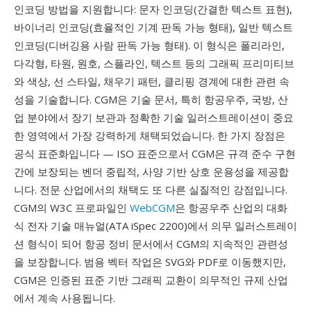
인코딩 방법을 지원합니다: 문자 인코딩(간결한 텍스트 표현),
바이너리 인코딩(효율적인 기계 판독 가능 형태), 일반 텍스트
인코딩(디버깅용 사람 판독 가능 형태). 이 형식은 폴리라인,
다각형, 타원, 원호, 스플라인, 텍스트 등의 그래픽 프리미티브
와 색상, 선 스타일, 채우기 패턴, 클리핑 경계에 대한 관련 속
성을 기술합니다. CGM은 기술 문서, 특히 항공우주, 국방, 산
업 분야에서 장기 보관과 정확한 기술 일러스트레이션이 중요
한 영역에서 가장 강력하게 채택되었습니다. 한 가지 장점은
공식 표준화입니다 — ISO 표준으로서 CGM은 규격 준수 구현
간에 보장되는 벤더 중립적, 사양 기반 상호 운용성을 제공합
니다. 전문 산업에서의 채택도 또 다른 실질적인 강점입니다.
CGM의 W3C 프로파일인
WebCGM
은 항공우주 산업의 대화
식 전자 기술 매뉴얼(ATA iSpec 2200)에서 의무 일러스트레이
션 형식이 되어 항공 정비 문서에서 CGM의 지속적인 관련성
을 보장합니다. 범용 벡터 작업은 SVG와 PDF로 이동했지만,
CGM은 인증된 표준 기반 그래픽 교환이 의무적인 규제 산업
에서 계속 사용됩니다.