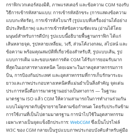
กราฟิกเวกเตอร์สองมิติ, ภาพแรสเตอร์ และข้อความ CGM รองรับ
วิธีการเข้ารหัสสามแบบ: การเข้ารหัสอักขระ (การแสดงข้อความ
แบบกะทัดรัด), การเข้ารหัสไบนารี (รูปแบบที่เครื่องอ่านได้อย่าง
มีประสิทธิภาพ) และการเข้ารหัสข้อความชัดเจน (อ่านได้โดย
มนุษย์สำหรับการดีบัก) รูปแบบนี้อธิบายพื้นฐานกราฟิก ได้แก่
เส้นหลายจุด, รูปหลายเหลี่ยม, วงรี, ส่วนโค้งวงกลม, สไปลน์ และ
ข้อความ พร้อมคุณสมบัติที่เกี่ยวข้องสำหรับสี, รูปแบบเส้น, รูป
แบบการเติม และขอบเขตการตัด CGM ได้รับการยอมรับมาก
ที่สุดในเอกสารทางเทคนิค โดยเฉพาะในภาคอุตสาหกรรมการ
บิน, การป้องกันประเทศ และอุตสาหกรรมที่การเก็บรักษาระยะ
ยาวและภาพประกอบทางเทคนิคที่แม่นยำเป็นสิ่งสำคัญ จุดเด่น
ประการหนึ่งคือการมาตรฐานอย่างเป็นทางการ — ในฐานะ
มาตรฐาน ISO แล้ว CGM ให้ความสามารถในการทำงานร่วมกัน
แบบไม่ผูกขาดกับผู้ขายรายใดตามข้อกำหนด โดยรับประกันข้าม
การใช้งานที่เป็นไปตามมาตรฐาน การนำไปใช้ในอุตสาหกรรม
เฉพาะทางเป็นจุดแข็งอีกประการ:
WebCGM
ซึ่งเป็นโปรไฟล์
W3C ของ CGM กลายเป็นรูปแบบภาพประกอบบังคับสำหรับคู่มือ