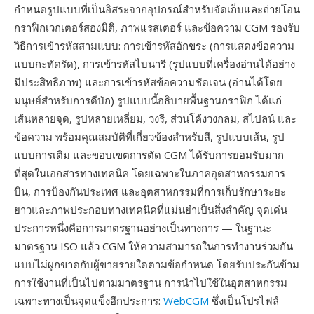
กำหนดรูปแบบที่เป็นอิสระจากอุปกรณ์สำหรับจัดเก็บและถ่ายโอน
กราฟิกเวกเตอร์สองมิติ, ภาพแรสเตอร์ และข้อความ CGM รองรับ
วิธีการเข้ารหัสสามแบบ: การเข้ารหัสอักขระ (การแสดงข้อความ
แบบกะทัดรัด), การเข้ารหัสไบนารี (รูปแบบที่เครื่องอ่านได้อย่าง
มีประสิทธิภาพ) และการเข้ารหัสข้อความชัดเจน (อ่านได้โดย
มนุษย์สำหรับการดีบัก) รูปแบบนี้อธิบายพื้นฐานกราฟิก ได้แก่
เส้นหลายจุด, รูปหลายเหลี่ยม, วงรี, ส่วนโค้งวงกลม, สไปลน์ และ
ข้อความ พร้อมคุณสมบัติที่เกี่ยวข้องสำหรับสี, รูปแบบเส้น, รูป
แบบการเติม และขอบเขตการตัด CGM ได้รับการยอมรับมาก
ที่สุดในเอกสารทางเทคนิค โดยเฉพาะในภาคอุตสาหกรรมการ
บิน, การป้องกันประเทศ และอุตสาหกรรมที่การเก็บรักษาระยะ
ยาวและภาพประกอบทางเทคนิคที่แม่นยำเป็นสิ่งสำคัญ จุดเด่น
ประการหนึ่งคือการมาตรฐานอย่างเป็นทางการ — ในฐานะ
มาตรฐาน ISO แล้ว CGM ให้ความสามารถในการทำงานร่วมกัน
แบบไม่ผูกขาดกับผู้ขายรายใดตามข้อกำหนด โดยรับประกันข้าม
การใช้งานที่เป็นไปตามมาตรฐาน การนำไปใช้ในอุตสาหกรรม
เฉพาะทางเป็นจุดแข็งอีกประการ:
WebCGM
ซึ่งเป็นโปรไฟล์