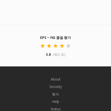
EPS ~ FIG 품질 평가
3.8
(402 표)
About
Security
형식
Help
Status