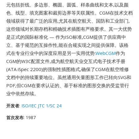
元包括折线、多边形、椭圆、圆弧、样条曲线和文本,以及颜
色、线型、填充图案和裁剪边界等关联属性。CGM在技术文档
领域获得了最广泛的应用,尤其在航空航天、国防和工业部门,
这些领域对长期存档和精确技术插图有严格要求。其一大优势
是正式的国际标准化 — 作为ISO标准,CGM提供了供应商中
立、基于规范的互操作性,能在合规实现之间提供保障。该格
式在专业行业中的深度应用是另一实用优势:
WebCGM
作为
CGM的W3C配置文件,成为航空航天业交互式电子技术手册
(ATA iSpec 2200)的强制性插图格式,确保了CGM在航空维修
文档中的持续重要地位。虽然通用矢量图形工作已转向SVG和
PDF,但CGM在要求认证的、基于标准的图形交换的受监管行
业中依然存续。
开发者
:
ISO/IEC JTC 1/SC 24
首次发布
: 1987