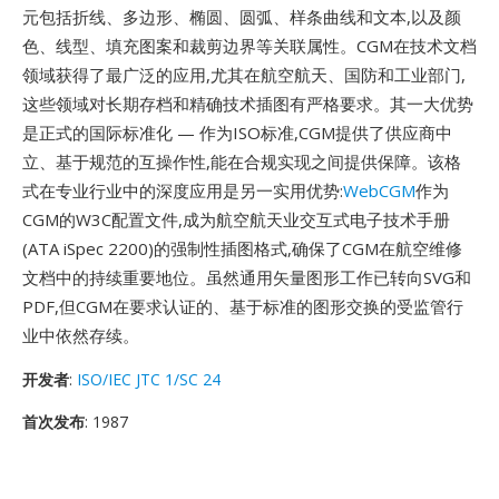
元包括折线、多边形、椭圆、圆弧、样条曲线和文本,以及颜
色、线型、填充图案和裁剪边界等关联属性。CGM在技术文档
领域获得了最广泛的应用,尤其在航空航天、国防和工业部门,
这些领域对长期存档和精确技术插图有严格要求。其一大优势
是正式的国际标准化 — 作为ISO标准,CGM提供了供应商中
立、基于规范的互操作性,能在合规实现之间提供保障。该格
式在专业行业中的深度应用是另一实用优势:
WebCGM
作为
CGM的W3C配置文件,成为航空航天业交互式电子技术手册
(ATA iSpec 2200)的强制性插图格式,确保了CGM在航空维修
文档中的持续重要地位。虽然通用矢量图形工作已转向SVG和
PDF,但CGM在要求认证的、基于标准的图形交换的受监管行
业中依然存续。
开发者
:
ISO/IEC JTC 1/SC 24
首次发布
: 1987