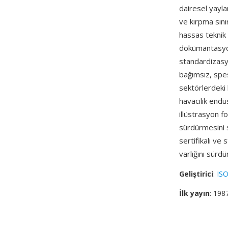
dairesel yaylar
ve kırpma sınır
hassas teknik 
dokümantasyon
standardizasy
bağımsız, spesi
sektörlerdeki
havacılık endü
illüstrasyon f
sürdürmesini 
sertifikalı ve
varlığını sürd
Geliştirici
:
ISO
İlk yayın
: 198