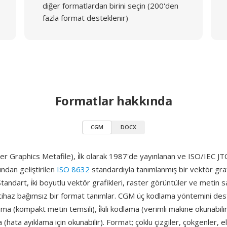
diğer formatlardan birini seçin (200'den
fazla format desteklenir)
Formatlar hakkında
CGM
DOCX
 Graphics Metafile), i̇lk olarak 1987'de yayınlanan ve ISO/IEC JT
ından geliştirilen
ISO 8632
standardıyla tanımlanmış bir vektör gra
Standart, i̇ki boyutlu vektör grafikleri, raster görüntüler ve metin 
 cihaz bağımsız bir format tanımlar. CGM üç kodlama yöntemini des
ma (kompakt metin temsili), i̇kili kodlama (verimli makine okunabili
(hata ayıklama için okunabilir). Format; çoklu çizgiler, çokgenler, el