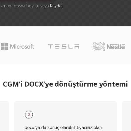
aksimum dosya boyutu veya
Kaydol
CGM'i DOCX'ye dönüştürme yöntemi
2
docx ya da sonuç olarak ihtiyacınız olan