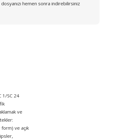
dosyanızı hemen sonra indirebilirsiniz
C 1/SC 24
fik
saklamak ve
tekler:
r form) ve açık
ipsler,