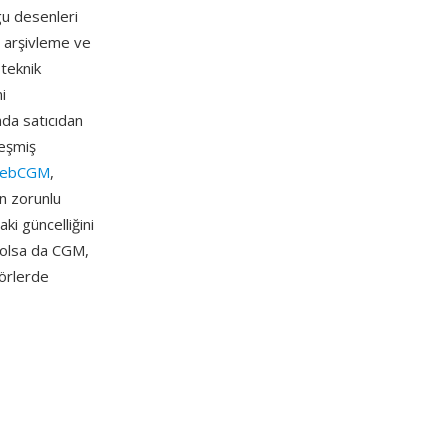
lgu desenleri
eli arşivleme ve
 teknik
i
da satıcıdan
leşmiş
ebCGM
,
in zorunlu
i güncelliğini
 olsa da CGM,
törlerde