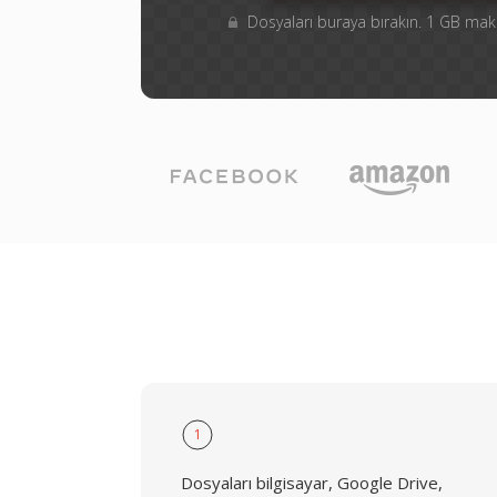
Dosyaları buraya bırakın. 1 GB m
1
Dosyaları bilgisayar, Google Drive,