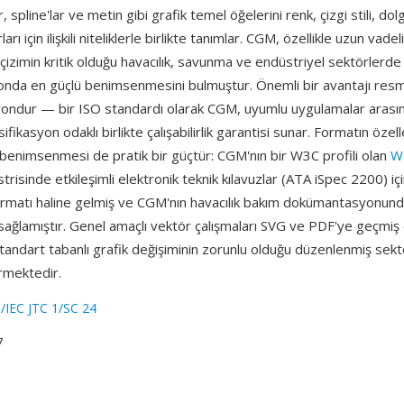
, spline'lar ve metin gibi grafik temel öğelerini renk, çizgi stili, do
ları için ilişkili niteliklerle birlikte tanımlar. CGM, özellikle uzun vad
çizimin kritik olduğu havacılık, savunma ve endüstriyel sektörlerde
da en güçlü benimsenmesini bulmuştur. Önemli bir avantajı resm
ondur — bir ISO standardı olarak CGM, uyumlu uygulamalar arasın
fikasyon odaklı birlikte çalışabilirlik garantisi sunar. Formatın özel
 benimsenmesi de pratik bir güçtür: CGM'nın bir W3C profili olan
W
strisinde etkileşimli elektronik teknik kılavuzlar (ATA iSpec 2200) iç
ormatı haline gelmiş ve CGM'nın havacılık bakım dokümantasyonundak
sağlamıştır. Genel amaçlı vektör çalışmaları SVG ve PDF'ye geçmiş
 standart tabanlı grafik değişiminin zorunlu olduğu düzenlenmiş sek
ürmektedir.
/IEC JTC 1/SC 24
7