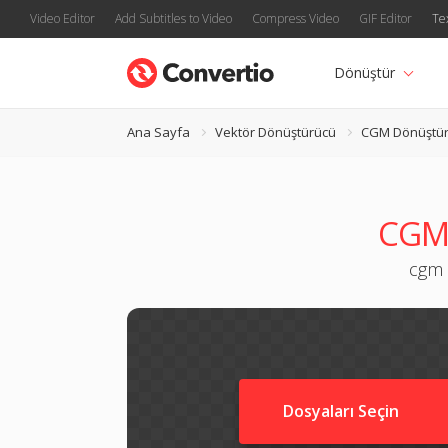
Video Editor
Add Subtitles to Video
Compress Video
GIF Editor
Te
Dönüştür
Ana Sayfa
Vektör Dönüştürücü
CGM Dönüştü
CGM'
cgm 
Dosyaları Seçin