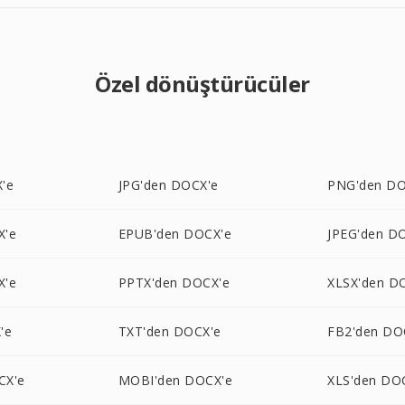
Özel dönüştürücüler
'e
JPG'den DOCX'e
PNG'den DO
X'e
EPUB'den DOCX'e
JPEG'den D
X'e
PPTX'den DOCX'e
XLSX'den D
'e
TXT'den DOCX'e
FB2'den DO
CX'e
MOBI'den DOCX'e
XLS'den DO