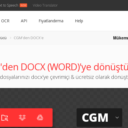
xt to Speech
Video Translator
OCR
API
Fiyatlandırma
Help
Mükem
rücü
CGM'den DOCX'e
den DOCX (WORD)'ye dönüşt
dosyalarınızı docx'ye çevrimiçi & ücretsiz olarak dönüş
CGM