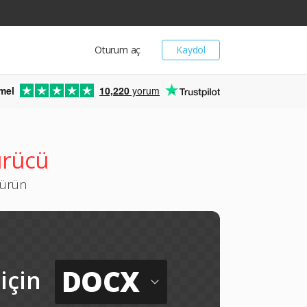
Oturum aç
Kaydol
mel
10,220
yorum
ürücü
türün
DOCX
için