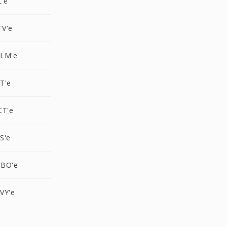
L'e
V'e
ALM'e
T'e
CT'e
S'e
GBO'e
VY'e