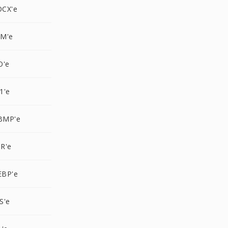
OCX'e
PM'e
O'e
1'e
BMP'e
R'e
EBP'e
S'e