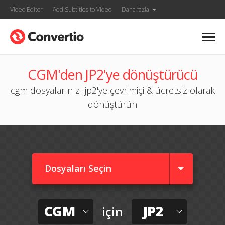
Video Editor
Add Subtitles to Video
Daha fazla
CGM'den JP2'ye dönüştürücü
cgm dosyalarınızı jp2'ye çevrimiçi & ücretsiz olarak
dönüştürün
Dosyaları Seçin
CGM
JP2
için