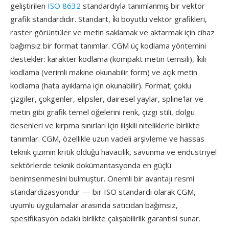
geliştirilen
ISO 8632
standardıyla tanımlanmış bir vektör
grafik standardıdır. Standart, i̇ki boyutlu vektör grafikleri,
raster görüntüler ve metin saklamak ve aktarmak için cihaz
bağımsız bir format tanımlar. CGM üç kodlama yöntemini
destekler: karakter kodlama (kompakt metin temsili), i̇kili
kodlama (verimli makine okunabilir form) ve açık metin
kodlama (hata ayıklama için okunabilir). Format; çoklu
çizgiler, çokgenler, elipsler, dairesel yaylar, spline'lar ve
metin gibi grafik temel öğelerini renk, çizgi stili, dolgu
desenleri ve kırpma sınırları için ilişkili niteliklerle birlikte
tanımlar. CGM, özellikle uzun vadeli arşivleme ve hassas
teknik çizimin kritik olduğu havacılık, savunma ve endüstriyel
sektörlerde teknik dokümantasyonda en güçlü
benimsenmesini bulmuştur. Önemli bir avantajı resmi
standardizasyondur — bir ISO standardı olarak CGM,
uyumlu uygulamalar arasında satıcıdan bağımsız,
spesifikasyon odaklı birlikte çalışabilirlik garantisi sunar.