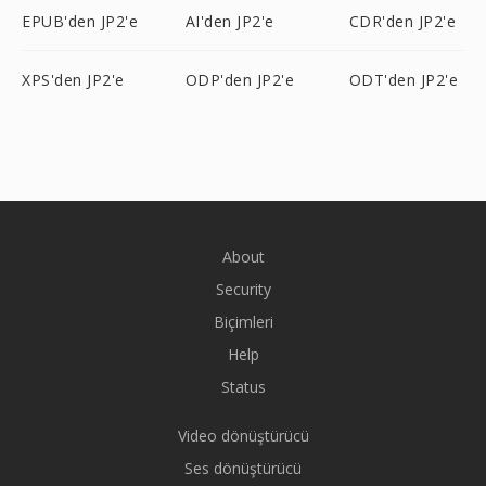
EPUB'den JP2'e
AI'den JP2'e
CDR'den JP2'e
XPS'den JP2'e
ODP'den JP2'e
ODT'den JP2'e
About
Security
Biçimleri
Help
Status
Video dönüştürücü
Ses dönüştürücü