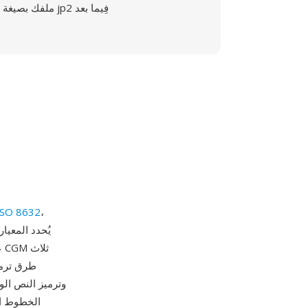
ملفك بصيغة jp2 فِيما بعد
ISO 8632
،
ع
طرق ترميز
وترميز النص الو
الخطوط ال