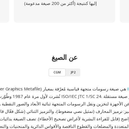
إليها كنتيجة (أكثر من 200 صيغة مدعومة)
عن الصيغ
CGM
JP2
CGM (Computer Graphics Metafile) هي صيغة رسومات متجهة قياسية مُعرّفة بمعيار
نُشرت لأول مرة عام 1987 وطُوّ
ن الأجهزة لتخزين ونقل الرسومات المتجهة ثنائية الأبعاد والصور النقطية والنصو
: ترميز المحارف (تمثيل نصي مضغوط)، والترميز الثنائي (شكل فعّال قابل ل
اضح (قابل للقراءة البشرية لأغراض تصحيح الأخطاء). تصف الصيغة بدائي
متعددة والمضلعات والقطوع الناقصة والأقواس الدائرية والمنحنيات وا