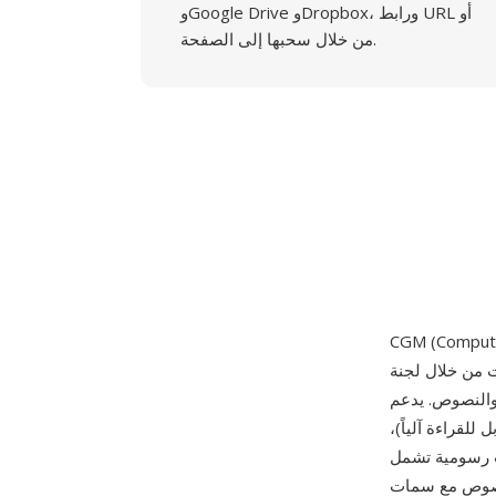
وGoogle Drive وDropbox، ورابط URL أو
من خلال سحبها إلى الصفحة.
رت من خلال لجنة ISO/IEC JTC 1/SC 24. يُحدد المعيار صيغة مستقلة
ص. يدعم CGM ثلاث
لقراءة آلياً)،
ات رسومية تشمل
لنصوص مع سمات