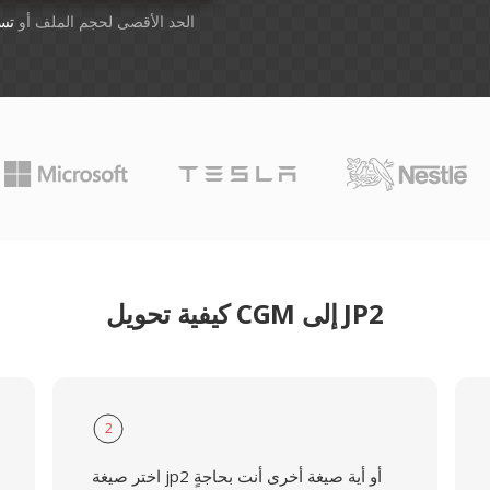
أسقِط الملفات هنا. 1 GB الحد الأقصى لحجم الملف أو
تس
كيفية تحويل CGM إلى JP2
2
اختر صيغة jp2 أو أية صيغة أخرى أنت بحاجةٍ