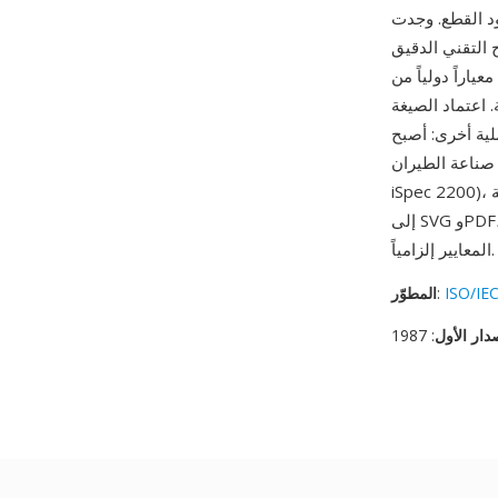
انتشار لها في التوثيق
 التقني الدقيق
ً من ISO، توفر CGM
 اعتماد الصيغة
عة الطيران (ATA
iSpec 2200)، مما يضمن استمرار أهمية CGM في وثائق صيانة الطيران. بينما انتقل العمل المتجهي العام
إلى SVG وPDF، تستمر CGM في الصناعات المُنظّمة حيث يكون التبادل الرسومي المعتمد والقائم على
المعايير إلزامياً.
ISO/IEC
:
المطوّر
دار الأول
: 1987