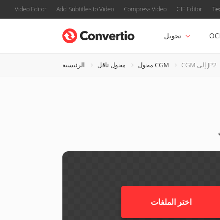
Video Editor
Add Subtitles to Video
Compress Video
GIF Editor
Te
OC
تحويل
CGM إلى JP2
محول CGM
محول ناقل
الرئيسية
اختر الملفات