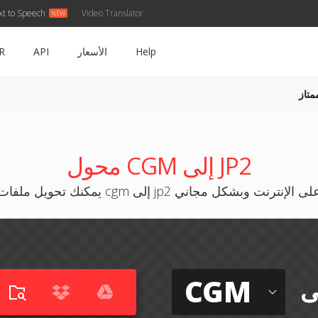
xt to Speech
Video Translator
Help
الأسعار
API
R
متاز
محول CGM إلى JP2
كنك تحويل ملفات cgm إلى jp2 على الإنترنت وبشكل مجاني
CGM
ى