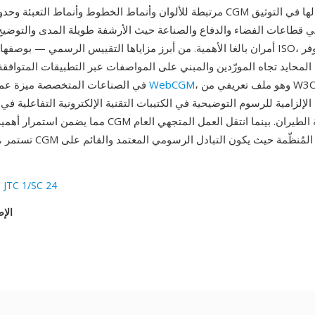
مرتبطة للألوان وأنماط الخطوط وأنماط التعبئة وحدود القطع. وجدت CGM أقوى 
في قطاعات الفضاء والدفاع والصناعة حيث الأرشفة طويلة المدى والتوضيح
أمران بالغا الأهمية. من أبرز مزاياها التقييس الرسمي — بوصفها معياراً دوليا
 المحايد تجاه المورّدين والمبني على المواصفات عبر التطبيقات المتوافقة.
، وهو ملف تعريفي من W3C لصيغة CGM،
WebCGM
في الصناعات المتخصصة ميزة عملية أخرى: أصبح
الإلزامية للرسوم التوضيحية في الكتيبات التقنية الإلكترونية التفاعلية في صنا
 JTC 1/SC 24
الإص