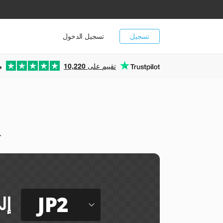
تسجيل
تسجيل الدخول
تقييم على
10,220
م
يم
JP2
إل