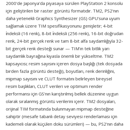
2000'de Japonya'da piyasaya sürülen PlayStation 2 konsolu
için geliştirilen bir raster görüntü formatıdır. TM2, PS2'nın
daha yetenekli Graphics Synthesizer (GS) GPU'suna uyum
sağlamak üzere TIM spesifikasyonunu genişletir; 4-bit
i̇ndeksli (16 renk), 8-bit i̇ndeksli (256 renk), 16-bit doğrudan
renk, 24-bit gerçek renk ve tam 8-bit alfa saydamlığıyla 32-
bit gerçek renk desteği sunar — TIM'ın tek bitlik yarı
saydamlık bayrağına kıyasla önemli bir yükseltme. TM2
kapsayıcısı; resim sayısını içeren dosya başlığı (tek dosyada
birden fazla görüntü desteği), boyutları, renk derinliğini,
mipmap sayısını ve CLUT formatını belirleyen bireysel
resim başlıkları, CLUT verileri ve optimum render
performansı için GS'nın karıştırılmış bellek düzenine uygun
olarak sıralanmış görüntü verilerini içerir. TM2 dosyaları,
orijinal TIM formatında bulunmayan mipmap desteğine
sahiptir (mesafe tabanlı detay seviyesi renderlaması için
kademeli olarak küçülen doku sürümleri) — bu, PS2'nın daha