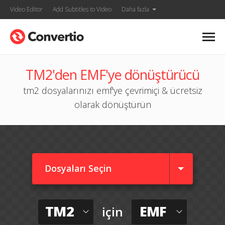
Video Editor
Add Subtitles to Video
Daha fazla
TM2'den EMF'ye dönüştürücü
tm2 dosyalarınızı emf'ye çevrimiçi & ücretsiz
olarak dönüştürün
Dosyaları Seçin
TM2
EMF
için