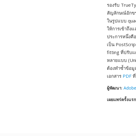
รองรับ TrueTy
สัญลักษณ์อักข
ในรูปแบบ quadr
ให้การเข้าถึง
ประการหนึ่งค
เป็น PostScrip
fitting ที่ปร
หลายแบบ (Unic
ต้องทำซ้ำข้อม
เอกสาร
PDF
ที
ผู้พัฒนา
:
Adobe
เผยแพร่ครั้งแรก