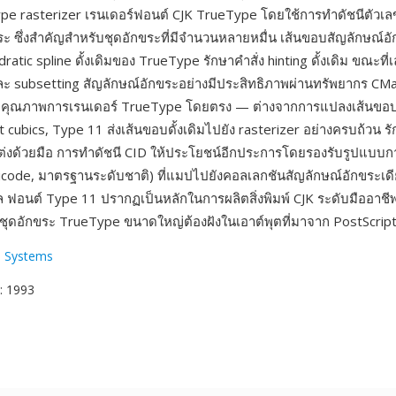
pe rasterizer เรนเดอร์ฟอนต์ CJK TrueType โดยใช้การทำดัชนีตัวเล
ระ ซึ่งสำคัญสำหรับชุดอักขระที่มีจำนวนหลายหมื่น เส้นขอบสัญลักษณ์อัก
atic spline ดั้งเดิมของ TrueType รักษาคำสั่ง hinting ดั้งเดิม ขณะที่
และ subsetting สัญลักษณ์อักขระอย่างมีประสิทธิภาพผ่านทรัพยากร CMa
ือคุณภาพการเรนเดอร์ TrueType โดยตรง — ต่างจากการแปลงเส้นขอ
t cubics, Type 11 ส่งเส้นขอบดั้งเดิมไปยัง rasterizer อย่างครบถ้วน รั
ับแต่งด้วยมือ การทำดัชนี CID ให้ประโยชน์อีกประการโดยรองรับรูปแบบก
ode, มาตรฐานระดับชาติ) ที่แมปไปยังคอลเลกชันสัญลักษณ์อักขระเดี
ูล ฟอนต์ Type 11 ปรากฏเป็นหลักในการผลิตสิ่งพิมพ์ CJK ระดับมืออาชีพ
่ชุดอักขระ TrueType ขนาดใหญ่ต้องฝังในเอาต์พุตที่มาจาก PostScrip
 Systems
: 1993