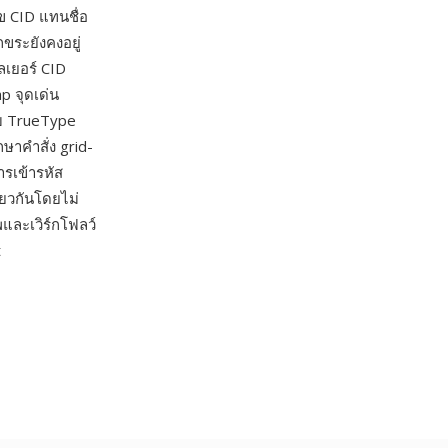
ข CID แทนชื่อ
ขระยังคงอยู่
เลเยอร์ CID
p จุดเด่น
บ TrueType
กษาคำสั่ง grid-
ารเข้ารหัส
ยวกันโดยไม่
และเวิร์กโฟลว์
t