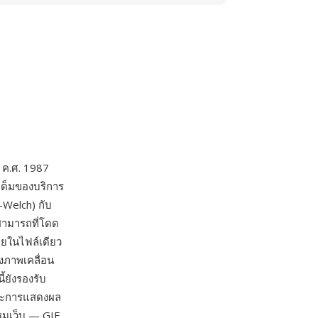
น ค.ศ. 1987
เด็มของบริการ
-Welch) กับ
มสามารถที่โดด
ยในไฟล์เดียว
งภาพเคลื่อน
้ยังรองรับ
และการแสดงผล
รมเว็บ — GIF