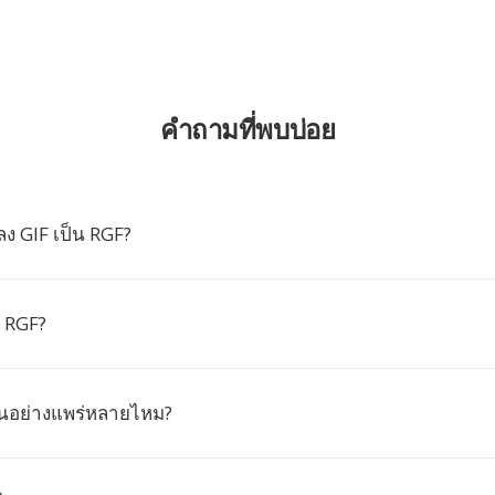
คำถามที่พบบ่อย
ง GIF เป็น RGF?
์ RGF?
ันอย่างแพร่หลายไหม?