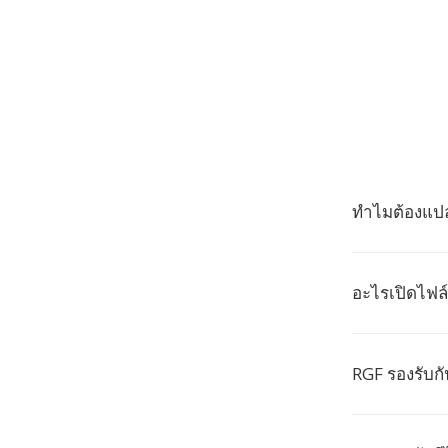
ทำไมต้องแปล
อะไรเปิดไฟล
RGF รองรับก