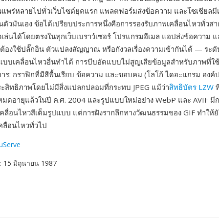
แพร่หลายไปทั่วเว็บไซต์ยุคแรก แพลตฟอร์มส่งข้อความ และโซเชียลมีเ
รในตัวมันเอง ข้อได้เปรียบประการหนึ่งคือการรองรับภาพเคลื่อนไหวทั่ว
เล่นได้โดยตรงในทุกเว็บเบราว์เซอร์ โปรแกรมอีเมล แอปส่งข้อความ
ต้องใช้ปลั๊กอิน ตัวแปลงสัญญาณ หรือกังวลเรื่องความเข้ากันได้ — ระ
ปแบบเคลื่อนไหวอื่นทำได้ การบีบอัดแบบไม่สูญเสียข้อมูลสำหรับภาพที่ใช
การ: กราฟิกที่มีสีพื้นเรียบ ข้อความ และขอบคม (โลโก้ ไดอะแกรม องค์
ประสิทธิภาพโดยไม่มีสิ่งแปลกปลอมที่กระทบ JPEG แม้ว่า
สิทธิบัตร LZW
ท
หมดอายุแล้วในปี ค.ศ. 2004 และรูปแบบใหม่อย่าง WebP และ AVIF มีการ
คลื่อนไหวสีเต็มรูปแบบ แต่การฝังรากลึกทางวัฒนธรรมของ GIF ทำให้ย
คลื่อนไหวทั่วไป
uServe
: 15 มิถุนายน 1987