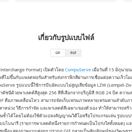
เกี่ยวกับรูปแบบไฟล์
GIF
RGF
 Interchange Format) เปิดตัวโดย
CompuServe
เมื่อวันที่ 15 มิถุนาย
ที่ไม่ขึ้นกับแพลตฟอร์มสำหรับส่งกราฟิกสีผ่านการเชื่อมต่อความเร็วโม
Serve รูปแบบนี้ใช้การบีบอัดแบบไม่สูญเสียข้อมูล LZW (Lempel-Ziv
ัชนีด้วยพาเลตต์สีสูงสุด 256 สีที่เลือกจากปริภูมิสี RGB 24 บิต ควา
 GIF คือภาพเคลื่อนไหว: สามารถจัดเก็บเฟรมภาพหลายเฟรมตามลำดับภา
ลาหน่วง วิธีการกำจัด และพาเลตต์สีเฉพาะของตัวเอง ทำให้สามารถสร้า
นซ้ำได้โดยไม่ต้องใช้ตัวแปลงสัญญาณวิดีโอหรือโปรแกรมเล่น รูปแบบนี
บบไบนารี (รายการพาเลตต์หนึ่งรายการกำหนดเป็นโปร่งใสทั้งหมด) 
ลซเพื่อแสดงภาพแบบค่อยๆ ปรากฏ GIF กลายเป็นสัญลักษณ์ของวัฒนธร