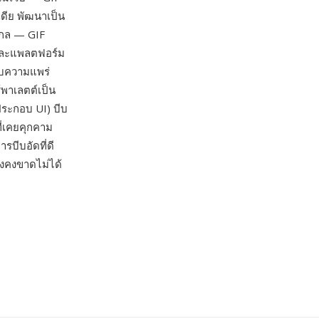
ดีย พัฒนาเป็น
สากล — GIF
 และแพลตฟอร์ม
ดับความแพร่
้พาเลตต์เป็น
ประกอบ UI) บีบ
ี่เคยคุกคาม
บีบอัดที่ดี
ังคงขาดไม่ได้