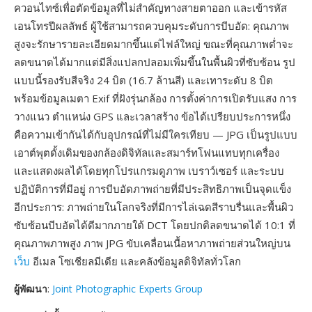
ควอนไทซ์เพื่อตัดข้อมูลที่ไม่สำคัญทางสายตาออก และเข้ารหัส
เอนโทรปีผลลัพธ์ ผู้ใช้สามารถควบคุมระดับการบีบอัด: คุณภาพ
สูงจะรักษารายละเอียดมากขึ้นแต่ไฟล์ใหญ่ ขณะที่คุณภาพต่ำจะ
ลดขนาดได้มากแต่มีสิ่งแปลกปลอมเพิ่มขึ้นในพื้นผิวที่ซับซ้อน รูป
แบบนี้รองรับสีจริง 24 บิต (16.7 ล้านสี) และเทาระดับ 8 บิต
พร้อมข้อมูลเมตา Exif ที่ฝังรุ่นกล้อง การตั้งค่าการเปิดรับแสง การ
วางแนว ตำแหน่ง GPS และเวลาสร้าง ข้อได้เปรียบประการหนึ่ง
คือความเข้ากันได้กับอุปกรณ์ที่ไม่มีใครเทียบ — JPG เป็นรูปแบบ
เอาต์พุตดั้งเดิมของกล้องดิจิทัลและสมาร์ทโฟนแทบทุกเครื่อง
และแสดงผลได้โดยทุกโปรแกรมดูภาพ เบราว์เซอร์ และระบบ
ปฏิบัติการที่มีอยู่ การบีบอัดภาพถ่ายที่มีประสิทธิภาพเป็นจุดแข็ง
อีกประการ: ภาพถ่ายในโลกจริงที่มีการไล่เฉดสีราบรื่นและพื้นผิว
ซับซ้อนบีบอัดได้ดีมากภายใต้ DCT โดยปกติลดขนาดได้ 10:1 ที่
คุณภาพภาพสูง ภาพ JPG ขับเคลื่อนเนื้อหาภาพถ่ายส่วนใหญ่บน
เว็บ
อีเมล โซเชียลมีเดีย และคลังข้อมูลดิจิทัลทั่วโลก
ผู้พัฒนา
:
Joint Photographic Experts Group