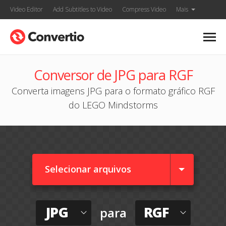
Video Editor
Add Subtitles to Video
Compress Video
Mais
Conversor de JPG para RGF
Converta imagens JPG para o formato gráfico RGF
do LEGO Mindstorms
Selecionar arquivos
JPG
RGF
para